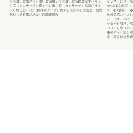
付引違い窓雨戸付引違い窓面格子付引違い窓装飾窓縦すべり出
イラストはサーモス
し窓（カムラッチ）横すべり出し窓（カムラッチ）高所用横す
Aのみ有効開口マ
べり出し窓FIX窓（内押縁タイプ）内倒し窓外倒し窓連窓・段窓
ス）有効開口：�
部材共通有償品納まり図関連情報
体換気窓お手入れ
パーです。35サ
ッター付引違い窓
べり出し窓（カム
用横すべり出し窓
窓・段窓部材共通