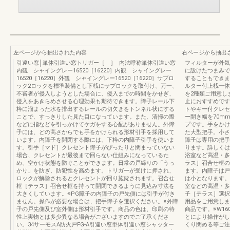
左ページから抽出された内容
右ページから抽出
引違い窓│単体引違い窓トリガー［ ］ 内法呼称単体引違い窓
フィルターが外気
内観 シャイングレー16520［16220］内観 シャイングレー
に設けたつまみで
16520［16220］外観 シャイングレー16520［16220］サブロ
することもできま
ック2ロックを標準装備とし下桟にサブロックを取付け、万一、
ルター付上桟一体
不審者が侵入しようとした場合に、侵入までの時間をかせぎ、
を2種類ご用意し
侵入をあきらめさせる心理効果も期待できます。障子レール下
止におすすめです
枠に溜まった水を排出するレールの切欠きをトンネル状にする
トやキー付クレセ
ことで、すっきりした見た目になっています。また、清掃の際
ー開き幅を70mm
などに指などを引っかけてケガをする心配がありません。外障
プです。手をかけ
子には、どの高さからでも手をかけられる形材引手を採用して
た大型把手。小さ
います。内障子を開閉する際には、下枠の内障子引手を使いま
障子は専用の把手
す。引手［マド］クレセント障子がぴったりと閉まっていない
ります。詳しくは
場合、クレセントが最後まで回らない仕組みになっているた
浴室など高温・多
め、空かけ状態を防ぐことができます。日常の戸締りの「うっ
ラス］召合せ框の
かり」を防ぎ、防犯性を高めます。トリガーが受けに押され、
ます。内障子は戸
ロックが解除されるとクレセントが回り施錠されます。召合せ
は小となります。
框［テラス］召合せ框を持って開閉できるように見込み寸法を
室などの高温・多
大きくしています。※PG障子の内障子の戸先側には引手が付き
子［テラス］選択
ません。操作が必要な場合は、把手障子を選択ください。※外障
用品をご用意しま
子の戸先側及び室外側は形材引手です。商品の色は、印刷の特
商品です。※W1
性上実物とは多少異なる場合がございますのでご了承くださ
とにより操作がし
い。34サーモスA防火戸FG-A引違い窓単体引違い窓シャッター
くり閉める等ご注