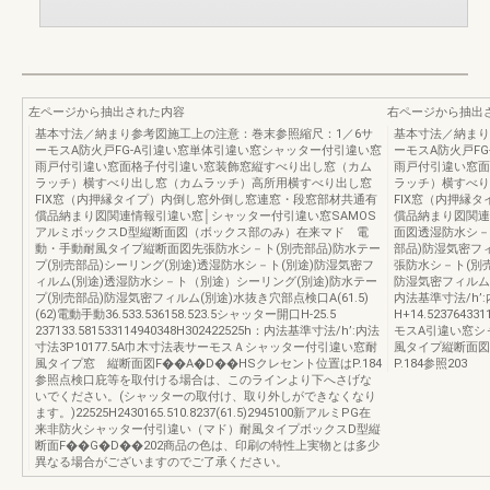
左ページから抽出された内容
右ページから抽出
基本寸法／納まり参考図施工上の注意：巻末参照縮尺：1／6サ
基本寸法／納まり
ーモスA防火戸FG-A引違い窓単体引違い窓シャッター付引違い窓
ーモスA防火戸F
雨戸付引違い窓面格子付引違い窓装飾窓縦すべり出し窓（カム
雨戸付引違い窓面
ラッチ）横すべり出し窓（カムラッチ）高所用横すべり出し窓
ラッチ）横すべり
FIX窓（内押縁タイプ）内倒し窓外倒し窓連窓・段窓部材共通有
FIX窓（内押縁
償品納まり図関連情報引違い窓│シャッター付引違い窓SAMOS
償品納まり図関連
アルミボックスD型縦断面図（ボックス部のみ）在来マド 電
面図透湿防水シ－
動・手動耐風タイプ縦断面図先張防水シ－ト(別売部品)防水テー
部品)防湿気密フ
プ(別売部品)シーリング(別途)透湿防水シ－ト(別途)防湿気密フ
張防水シ－ト(別売
ィルム(別途)透湿防水シ－ト（別途）シーリング(別途)防水テー
防湿気密フィルム(別途
プ(別売部品)防湿気密フィルム(別途)水抜き穴部点検口A(61.5)
内法基準寸法/h’:
(62)電動手動36.533.536158.523.5シャッター開口H-25.5
H+14.523764331
237133.581533114940348H302422525h：内法基準寸法/h’:内法
モスA引違い窓シ
寸法3P10177.5A巾木寸法表サーモスＡシャッター付引違い窓耐
風タイプ縦断面図F
風タイプ窓 縦断面図F��A�D��HSクレセント位置はP.184
P.184参照203
参照点検口庇等を取付ける場合は、このラインより下へさげな
いでください。(シャッターの取付け、取り外しができなくなり
ます。)22525H2430165.510.8237(61.5)2945100新アルミPG在
来非防火シャッター付引違い（マド）耐風タイプボックスD型縦
断面F��G�D��202商品の色は、印刷の特性上実物とは多少
異なる場合がございますのでご了承ください。