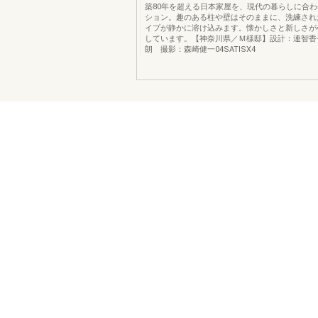
築80年を超える日本家屋を、現代の暮らしに合
ション。趣のある柱や壁はそのままに、洗練され
イプが静かに溶け込みます。懐かしさと新しさが
しています。【神奈川県／Ｍ様邸】設計：連智香
朗 撮影：森崎健一04SATISX4