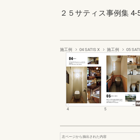
２５サティス事例集 4-5(
施工例
04 SATIS X
施工例
05 SAT
4
5
左ページから抽出された内容