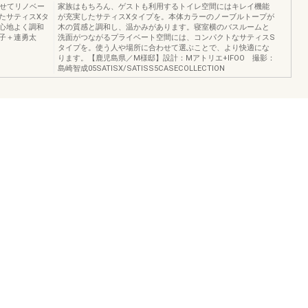
わせてリノベー
家族はもちろん、ゲストも利用するトイレ空間にはキレイ機能
たサティスXタ
が充実したサティスXタイプを。本体カラーのノーブルトープが
心地よく調和
木の質感と調和し、温かみがあります。寝室横のバスルームと
子＋連勇太
洗面がつながるプライベート空間には、コンパクトなサティスS
タイプを。使う人や場所に合わせて選ぶことで、より快適にな
ります。【鹿児島県／M様邸】設計：Mアトリエ+IFOO 撮影：
島崎智成05SATISX/SATISS5CASECOLLECTION