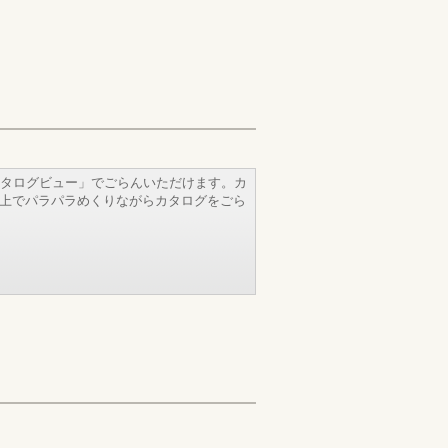
タログビュー」でごらんいただけます。カ
b上でパラパラめくりながらカタログをごら