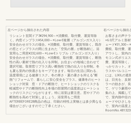
左ページから抽出された内容
右ページから抽出
リシェント玄関ドア3¥294,900～※消費税、取付費、運賃等除
お客さまの声テラス
く。内窓インプラス¥54,000～※Low-E複層（アルゴンガス入り）
×6.0尺アルミ
安全合わせガラスの場合。※消費税、取付費、運賃等除く。既存
ェード¥31,30
の窓とインプラスの間に生まれた「空気の層」が断熱材に。浴
費税、取付費、運
室用もご用意¥232,600～※Low-Eトリプル（アルゴンガス入り）
アウトし、室内の温
安全合わせガラスの場合。※消費税、取付費、運賃等除く。断熱
モコン式ポリエステ
性の高い素材で熱の出入りを抑制。お住まいの地域に合わせて
費、運賃等除く。
選択可能。取替窓リプラス高い断熱性で熱の出入りを抑制。冬
っかりカット。オ
も夏も室内の快適さをキープできます。毎日の生活に関わる、
ラスやバルコニー
温度環境による健康リスク。冬の寒さ・夏の暑さを抑える“断
には、LIXIL
熱”リフォームで、暮らしに安心安全をプラス。健康冬のヒート
は、日光を、反射
ショック対策 窓・ドアの断熱で、ヒートショックのリスクを
ラーの効きが、良
軽減窓やドアの断熱性向上冬場の部屋間の温度差はヒートショ
て、ゲリラ豪雨や
ックのリスクにつながります。特に浴室は要注意。窓やドアの
集の上、掲載して
断熱性を高めて対策しましょう。浴室用もご用意
で、室内熱中症の
AFTERBEFORE28商品の色は、印刷の特性上実物とは多少異なる
ェードやひさしを
場合がございますのでご了承ください。
で、室内の温度上
RoomNo.481323