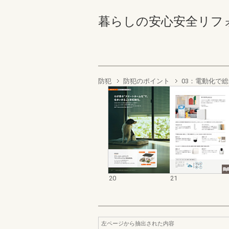
暮らしの安心安全リフォーム
防犯
防犯のポイント
03：電動化で
20
21
左ページから抽出された内容