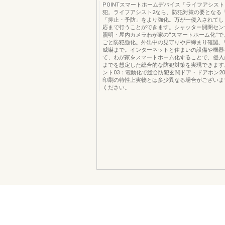
POINTスマートホームデバイス「ライフアシスト
犯。ライフアシスト2なら、防犯対策の要となる
「抑止・予防」をより強化。万が一侵入されてし
応まで行うことができます。シャッター開閉セン
照明・屋内カメラわが家の“スマートホーム化”で
ごと防犯強化。外出中の見守りや戸締まり確認、
威嚇まで。インターネットと住まいの設備や機器
て、わが家をスマートホーム化することで、侵入
までを想定した総合的な防犯対策を実現できます
ント03：電動化で総合防犯玄関ドア・ドアホン2
印刷の特性上実物とは多少異なる場合がございま
ください。