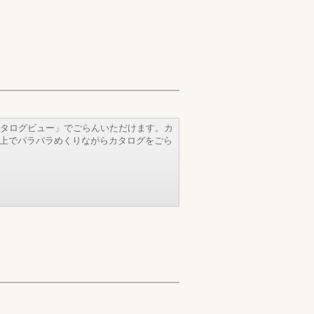
タログビュー」でごらんいただけます。カ
b上でパラパラめくりながらカタログをごら