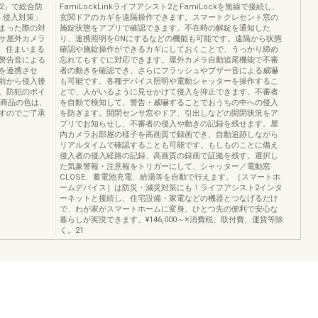
2」で総合防
FamiLockLinkライフアシスト2とFamiLockを無線で接続し、
「侵入対策」
玄関ドアのカギを遠隔操作できます。スマートクレセント窓の
まった際の対
施錠状態をアプリで確認できます。不在時の解錠を通知した
サ屋外カメラ
り、連携照明をONにするなどの機能も可能です。遠隔から状態
、住まいまる
確認や施錠操作ができるカギにしておくことで、うっかり締め
警告音による
忘れてもすぐに対応できます。屋外カメラ自動追尾機能で不審
を連携させ
者の動きを確認でき、さらにフラッシュやブザー音による威嚇
前から侵入後
も可能です。各種デバイス照明や電動シャッターを操作するこ
。防犯のポイ
とで、人がいるように見せかけて侵入を抑止できます。不審者
0商品の色は、
を自動で検知して、警告・威嚇することでおうちの中への侵入
すのでご了承
を防ぎます。開閉センサ窓やドア、引出しなどの開閉状況をア
プリでお知らせし、不審者の侵入や動きの記録を残せます。屋
内カメラお部屋の様子を高画質で録画でき、自動追跡しながら
リアルタイムで確認することも可能です。もしものことに備え
侵入者の侵入経路の記録、高画質の録画で証拠を残す。選択し
た気象警報・注意報をトリガーにして、シャッター／電動窓
CLOSE、蓄電池充電、給湯等を自動で行えます。［スマートホ
ームデバイス］は防災・減災対策にも！ライフアシスト2インタ
ーネットと接続し、住宅設備・家電などの機器とつなげるだけ
で、わが家がスマートホームに変身。ひとつ先の便利で安心な
暮らしが実現できます。¥146,000～※消費税、取付費、運賃等除
く。21