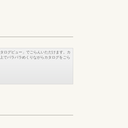
タログビュー」でごらんいただけます。カ
b上でパラパラめくりながらカタログをごら