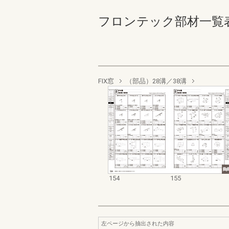
フロンテック部材一覧表’２５ー
FIX窓
（部品）28溝／38溝
154
155
左ページから抽出された内容