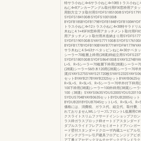
特サラ小ねじ4×6サラ小ねじ4×10特トラス小ねじ
ねじ4×8アンカーアングル取付用FIX窓枠用アタ
用割方立フタ取付用SYDFS185100本SYDFS1791
SYDFS184100本SYDFS100100本
BYDFB185BYDFB179BYDFB184BYDFB100WYD
トラス小ねじ4×12トラス小ねじ4×30特サラドリル
木ねじ4.1×45FIX窓枠用アタッチメント取付用FI
用アタッチメント取付用木造納まり用SYDFS1771
SYDFS190100本SYAYS771100本SYDFS176100
BYDFB177BYDFB190BYAYB771WYDFW177WYAY
サラ木ねじ4.5×63ナベタッピンねじ4×30ナベタッ
シーラー70複層上枠用(28溝)枠組立用SYDFS237
SYDFS180100本SYDFS864100本SYAYS274BY
L=5、R=5シーラー70複層下枠用(28溝)シーラー70
(28溝)シーラー56巾木120用(28溝)シーラー70半
溝)SYAYS275SYAYS21720枚SYAYS232SYAYS06
セットBYAYB217BYAYB2325セットBYAYB0625
R=5L=5、R=5L=5、R=5シーラー70半外付下枠用
100下枠用(38溝)シーラー100外枠用(38溝)シーラー
100（38溝）SYAYS063SYDUS200SYDUS2011
SYDUS704BYAYB0635セットBYDUB2005セット
BYDUB201BYDUB7045セットL=5、R=5L=5、R=
価格には、消費税、ガラス代、組立代、取付費、
れておりませんMLシリーズLフロントL低層用C
クスライトスリムファサードインショップフロント
ラス枠ガラスブロック枠オートドアスタンダード
ダブルスライドフレアスセミオートドアハンガー
ード壁付スタンダードクローザ内蔵ユービアル引
ドインテグラーレ引戸建具フロアヒンジドアピボ
ア丁番ドアセデックマルチセデックグランドラク