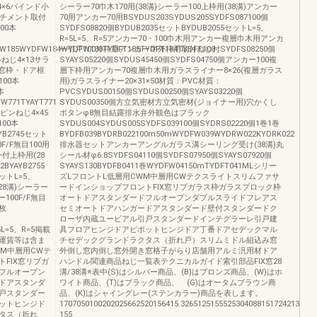
4×6バインド小
シーラー70巾木170用(38溝)シーラー100上枠用(38溝)アンカー
ッチメント取付
70用アンカー70用BSYDUS203SYDUS205SYDFS087100個
00本
SYDFS08820個BYDUB2035セットBYDUB2055セットL=5、
R=5L=5、R=5アンカー70・100巾木用アンカー複層巾木用アンカ
FW185WYDFW184WYDFW100TYDFT185TYDFT184TYDFT100
ー引戸100外枠用アンカー半外枠用取付ねじ付SYDFS08250個
ねじ4×13サラ
SYAYS05220個SYDUS45450個SYDFS04750個アンカー100複
X窓枠・ドア框
層下枠用アンカー70複層巾木用ガラスライナー8×26(複層ガラス
00本
用)ガラスライナー20×31×50材質：PVC材質：
本
PVCSYDUS00150個SYDUS00250個SYAYS03220個
W771TYAYT771
SYDUS00350個方立気密材方立気密材(ジョイナー用)穴かくし
ピンねじ4×45
ボタンφ8無目結露排水弁外観色はブラック
100本
SYDUS004SYDUS005SYDFS039100個SYDRS02220個1巻1巻
AYB2745セット
BYDFB039BYDRB022100m50mWYDFW039WYDRW022KYDRK022
F/F無目100用
排水器セットアンカーアングルガラス溝シーリング受け(38溝)丸
外付上枠用(28
シール材φ6.8SYDFS04110個SYDFS07950個SYAYS07920個
2BYAYB2755
SYAYS130BYDFB0411巻WYDFW04150mTYDFT041MLシリー
セットL=5、
ズLフロントL低層用CWM中層用CWテクスライトスリムファサ
(28溝)シーラー
ードインショップフロントFIX窓リブガラス枠ガラスブロック枠
100F/F無目
オートドアスタンダードフルオープンダブルスライドフレアス
0枚
セミオートドアハンガードアスタンダード壁付スタンダードク
ローザ内蔵ユービアル引戸スタンダードインテグラーレ引戸建
5L=5、R=5掲載
具フロアヒンジドアピボットヒンジドア丁番ドアセデックマル
運賃等は含ま
チセデックグランドラクタス（折れ戸）スリムミドル組込み窓
WM中層用CWテ
外倒し窓内倒し窓外開き窓格子がらり店舗用アルミ汎用材ドア
FIX窓リブガ
ハンドル関連商品ねじ一覧表テクニカルガイド索引部品FIX窓28
フルオープン
溝/38溝※表中(S)はシルバー商品、(B)はブロンズ商品、(W)はホ
ドアスタンダ
ワイト商品、(T)はブラック商品、 (G)はオータムブラウン商
戸スタンダー
品、(K)はシャイングレー(ステンカラー)商品を表します。
ットヒンジド
1707050100202025662520156415.32651251555253040881517242137.51
タス（折れ
155