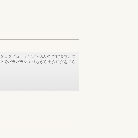
タログビュー」でごらんいただけます。カ
b上でパラパラめくりながらカタログをごら