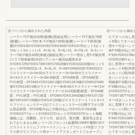
左ページから抽出された内容
右ページから抽出
シーラー75下無目60用(複層)(窓組込用)シーラー75下無目70用
たてすべり出し窓
(複層)シーラー75巾木･F/F無目100用(複層)シーラー下枠用(複
トR用たてすべり
層)SYDRS401SYDRS418SYDRS404SYDRS4195セット5セット
用キー付きハンド
10セット5セットL=5、R=5L=5、R=5L=10、R=10L=5、R=5シー
表P.92取付ねじ
ラー75E/F無目60用(単板)(後組込用)シーラー突出し窓F/E無目用
P.92SYDRS57
(スラブ部単板用)水切りアンカー無目結露排水弁
SYDRS5861セッ
SYDRS729SYDRS730SYAYS70520個SYDRS02220個5セット5
出し窓用キー付き
セットBYDRB022L=5、R=5L=5、R=5WYDRW022KYDRK022ガ
ルセットR用(外
ラスライナー2×14×50ガラスライナー3×10×50ガラスライナー
ルセットL用(外
3×14ガラスライナー5×20×50材質：EPDM材質：EPDM材質：
きハンドルセット
PVC材質：EPDMSYDRS24612個SYDRS2474個SYDMS01840
明細表P.92取付
個SYDRS24510個ガラスライナー8×8×50ガラスライナー9×13ガ
P.93取付ねじ付、
ラスライナー12×12ガラスライナー2.5×23(複層)材質：EPDM材
SYDRS5791セッ
質：PVC材質：PVC材質：EPDMSYDRS24450個SYAYS31720
TYDRT587TYD
個SYAYS031100個SYDRS41220個ガラスライナー１７×２８×５
キー付きハンドル
０フリクションステー(大)フリクションステー(小)障子下がり防
出し窓障子スライ
止部品材質：EPDM取付ねじ付取付ねじ付SYDUS15620個
ーセットL用たて
SYDRS5711セットSYDRS5721セットSYDRS5731セット掲載
P.93取付ねじ付
価格には、消費税、ガラス代、組立代、取付費、運賃等は含ま
P.94SYDRS58
れておりませんMLシリーズLフロントL低層用CWM中層用CWテ
SYDRS5901セッ
クスライトスリムファサードインショップフロントFIX窓リブガ
TYDRT581TYDRT
ラス枠ガラスブロック枠オートドアスタンダードフルオープン
たてすべり出し窓