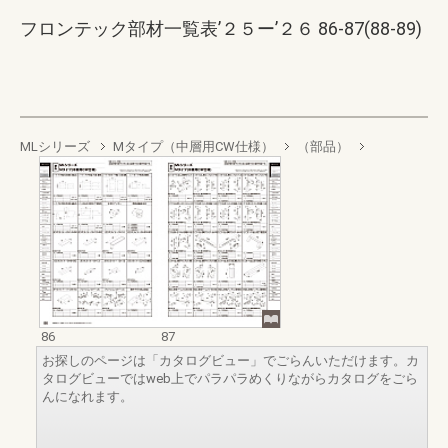
フロンテック部材一覧表’２５ー’２６ 86-87(88-89)
MLシリーズ
Mタイプ（中層用CW仕様）
（部品）
86
87
お探しのページは「カタログビュー」でごらんいただけます。カ
タログビューではweb上でパラパラめくりながらカタログをごら
んになれます。