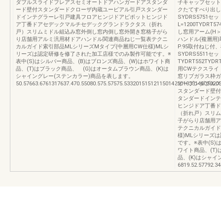
ダブルスライドフレアスセミオートドアハンガードアスタンダ
子キャップセット
ード壁付スタンダードクローザ内蔵ユービアル引戸スタンダー
クたてすべり出し窓
ドインテグラーレ引戸建具フロアヒンジドアピボットヒンジド
SYDRS5751セッ
ア丁番ドアセデックマルチセデックグランドラクタス（折れ
L=1200TYDRT
戸）スリムミドル組込み窓外倒し窓内倒し窓外開き窓格子がら
し窓用アーム(H＞
り店舗用アルミ汎用材ドアハンドル関連商品ねじ一覧表テクニ
ハンドル(複層用
カルガイド索引部品MLシリーズMタイプ(中層用CW仕様)MLシ
P.95取付ねじ付、
リーズは認定研修を修了された加工店様でのみ製作可能です。※
SYDRS5511セッ
表中(S)はシルバー商品、(B)はブロンズ商品、(W)はホワイト商
TYDRT552TY
品、(T)はブラック商品、 (G)はオータムブラウン商品、(K)は
用CWテクスライ
シャイングレー(ステンカラー)商品を表します。
窓リブガラス枠ガ
50.57663.6761317637.470.55080.575.57575.53320151512115014250103314605020
オープンダブルス
スタンダード壁付
タンダードインテ
ヒンジドア丁番ド
（折れ戸）スリム
子がらり店舗用ア
テクニカルガイド
様)MLシリーズ
です。※表中(S)
ワイト商品、(T
品、(K)はシャ
6819.52.57792.3