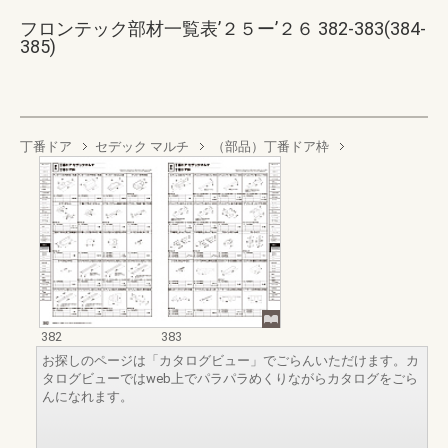
フロンテック部材一覧表’２５ー’２６ 382-383(384-
385)
丁番ドア
セデック マルチ
（部品）丁番ドア枠
382
383
お探しのページは「カタログビュー」でごらんいただけます。カ
タログビューではweb上でパラパラめくりながらカタログをごら
んになれます。