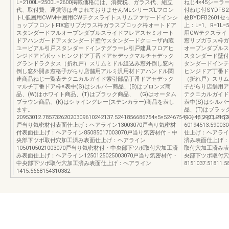
L=2100L=2500L=2600掲載価格には、消費税、ガラス代、組立
ねじ4×45シーラー
代、取付費、運賃等は含まれておりませんMLシリーズLフロン
付ねじ付SYDFS26
トL低層用CWM中層用CWテクスライトスリムファサードインシ
枚BYDFB2601セ
ョップフロントFIX窓リブガラス枠ガラスブロック枠オートドア
上：L=1、R=1
スタンダードフルオープンダブルスライドフレアスセミオート
用CWテクスライ
ドアハンガードアスタンダード壁付スタンダードクローザ内蔵
窓リブガラス枠ガ
ユービアル引戸スタンダードインテグラーレ引戸建具フロアヒ
オープンダブルス
ンジドアピボットヒンジドア丁番ドアセデックマルチセデック
スタンダード壁付
グランドラクタス（折れ戸）スリムミドル組込み窓外倒し窓内
タンダードインテ
倒し窓外開き窓格子がらり店舗用アルミ汎用材ドアハンドル関
ヒンジドア丁番ド
連商品ねじ一覧表テクニカルガイド索引部品丁番ドアセデック
（折れ戸）スリム
マルチ丁番ドア枠※表中(S)はシルバー商品、(B)はブロンズ商
子がらり店舗用ア
品、(W)はホワイト商品、(T)はブラック商品、 (G)はオータム
テクニカルガイド
ブラウン商品、(K)はシャイングレー(ステンカラー)商品を表し
表中(S)はシルバ
ます。
品、(T)はブラッ
20953012.78573262020309610242137.5241856686754×5×524675490143.2903.2152
シャイングレー(
戸当り気密材付表面仕上げ：ヘアライン13003070戸当り気密材
60194513.590
付表面仕上げ：ヘアライン85085017003070戸当り気密材付・中
仕上げ：ヘアライン1
央部下ツボ取付穴加工済み表面仕上げ：ヘアライン
済み表面仕上げ：ヘア
1050105021003070戸当り気密材付・中央部下ツボ取付穴加工済
取付穴加工済み表面仕
み表面仕上げ：ヘアライン1250125025003070戸当り気密材付・
央部下ツボ取付穴
中央部下ツボ取付穴加工済み表面仕上げ：ヘアライン
8151037.51811.5
1415.5668154310382