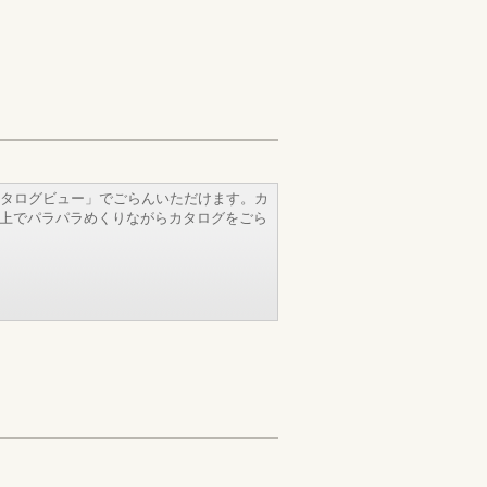
タログビュー」でごらんいただけます。カ
b上でパラパラめくりながらカタログをごら