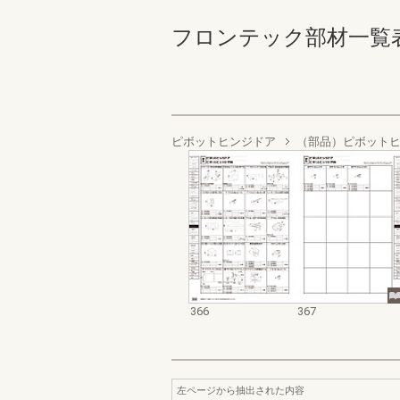
フロンテック部材一覧表’２５ー
ピボットヒンジドア
（部品）ピボット
366
367
左ページから抽出された内容