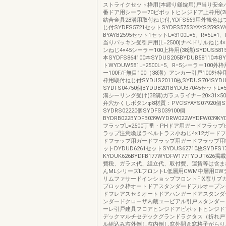
ストライクセット枠用(本締り鎌錠用)戸当り安全
番ドア用シーラー70ピボットヒンジドア上枠用(28
結合金具28溝用取付ねじ付,YDFS569用外観色
じ付SYDFS5721セットSYDFS575SYAYS259SYA
BYAYB2595セット1セットL=3100L=5、R=5L=
当りパッキン受引戸用(L=2500)ナベドリルねじ4
ンねじ4×45シーラー100上枠用(38溝)SYDUS581S
本SYDFS864100本SYDUS205BYDUB58110本B
トWYDUW581L=2500L=5、R=5シーラー100外
ー100F/F無目100（38溝）アンカー引戸100外
枠用取付ねじ付SYDUS20110枚SYDUS704SYDU
SYDFS04750個BYDUB201BYDUB7045セットL
溝シーリング受け(38溝)ガラスライナー20×31×
弁穴かくしボタンφ8材質：PVCSYAYS07920個SY
SYDRS02220個SYDFS039100個
BYDRB022BYDFB039WYDRW022WYDFW039K
フラップL=2500丁番・PHドア用ガードフラッ
ラップ注意喚起ラベルトラス小ねじ4×12ガード
ドフラップ用ガードフラップ用ガードフラップ用SY
ットDYDUD6261セットSYDUS62710枚SYDFS17
KYDUK626BYDFB177WYDFW177TYDUT62
費税、ガラス代、組立代、取付費、運賃等は含ま
んMLシリーズLフロントL低層用CWM中層用C
リムファサードインショップフロントFIX窓リブ
ブロック枠オートドアスタンダードフルオープン
ドフレアスセミオートドアハンガードアスタンダ
ンダードクローザ内蔵ユービアル引戸スタンダー
ーレ引戸建具フロアヒンジドアピボットヒンジド
デックマルチセデックグランドラクタス（折れ戸
ル組込み窓外倒し窓内倒し窓外開き窓格子がらり