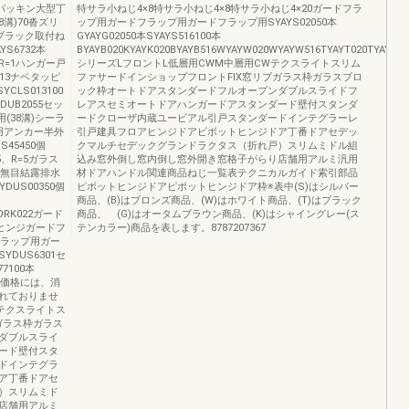
パッキン大型丁
特サラ小ねじ4×8特サラ小ねじ4×8特サラ小ねじ4×20ガードフラ
溝)70沓ズリ
ップ用ガードフラップ用ガードフラップ用SYAYS02050本
はブラック取付ね
GYAYG02050本SYAYS516100本
YS6732本
BYAYB020KYAYK020BYAYB516WYAYW020WYAYW516TYAYT020TYAYT5
1、R=1ハンガー戸
シリーズLフロントL低層用CWM中層用CWテクスライトスリム
×13ナベタッピ
ファサードインショップフロントFIX窓リブガラス枠ガラスブロ
YCLS013100
ック枠オートドアスタンダードフルオープンダブルスライドフ
YDUB2055セッ
レアスセミオートドアハンガードアスタンダード壁付スタンダ
枠用(38溝)シーラ
ードクローザ内蔵ユービアル引戸スタンダードインテグラーレ
枠用アンカー半外
引戸建具フロアヒンジドアピボットヒンジドア丁番ドアセデッ
S45450個
クマルチセデックグランドラクタス（折れ戸）スリムミドル組
=5、R=5ガラス
込み窓外倒し窓内倒し窓外開き窓格子がらり店舗用アルミ汎用
50無目結露排水
材ドアハンドル関連商品ねじ一覧表テクニカルガイド索引部品
DUS00350個
ピボットヒンジドアピボットヒンジドア枠※表中(S)はシルバー
商品、(B)はブロンズ商品、(W)はホワイト商品、(T)はブラック
YDRK022ガード
商品、 (G)はオータムブラウン商品、(K)はシャイングレー(ス
プヒンジガードフ
テンカラー)商品を表します。8787207367
フラップ用ガー
DUS6301セ
7100本
6掲載価格には、消
れておりませ
Wテクスライトス
ガラス枠ガラス
ダブルスライ
ード壁付スタ
ドインテグラ
ア丁番ドアセ
）スリムミド
店舗用アルミ