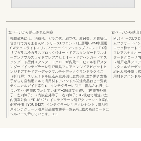
左ページから抽出された内容
右ページから抽出
掲載価格には、消費税、ガラス代、組立代、取付費、運賃等は
MLシリーズLフ
含まれておりませんMLシリーズLフロントL低層用CWM中層用
ムファサードイン
CWテクスライトスリムファサードインショップフロントFIX窓
ロック枠オートド
リブガラス枠ガラスブロック枠オートドアスタンダードフルオ
フレアスセミオー
ープンダブルスライドフレアスセミオートドアハンガードアス
ダードクローザ内
タンダード壁付スタンダードクローザ内蔵ユービアル引戸スタ
レ引戸建具フロア
ンダードインテグラーレ引戸建具フロアヒンジドアピボットヒ
ックマルチセデッ
ンジドア丁番ドアセデックマルチセデックグランドラクタス
組込み窓外倒し窓
（折れ戸）スリムミドル組込み窓外倒し窓内倒し窓外開き窓格
用材ドアハンドル
子がらり店舗用アルミ汎用材ドアハンドル関連商品ねじ一覧表
テクニカルガイド索引●「インテグラーレ引戸」部品左右勝手に
ついて･･･内観図で示しています■2枚建て引違い（内観右外障
子・左内障子）（内観左外障子・右内障子）■2枚建て引違い室
内側室外側（YDUS426）インテグラーレ引戸クレセントＲ室内
側室外側（YDUS427）インテグラーレ引戸クレセントＬ部品引
戸インテグラーレ引戸部品左右勝手一覧表※記載の商品コードは
シルバーで示しています。338