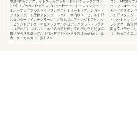
中層用CWテクスライトスリムファサードインショップフロント
ロントFIX窓リ
FIX窓リブガラス枠ガラスブロック枠オートドアスタンダードフ
ードフルオープン
ルオープンダブルスライドフレアスセミオートドアハンガード
ガードアスタンダ
アスタンダード壁付スタンダードクローザ内蔵ユービアル引戸
ル引戸スタンダー
スタンダードインテグラーレ引戸建具フロアヒンジドアピボッ
ピボットヒンジド
トヒンジドア丁番ドアセデックマルチセデックグランドラクタ
ラクタス（折れ戸
ス（折れ戸）スリムミドル組込み窓外倒し窓内倒し窓外開き窓
開き窓格子がらり
格子がらり店舗用アルミ汎用材ドアハンドル関連商品ねじ一覧
じ一覧表テクニカ
表テクニカルガイド索引292