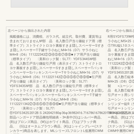
左ページから抽出された内容
右ページから抽出
掲載価格には、消費税、ガラス代、組立代、取付費、運賃等は
R用SYDFS73
含まれておりません№部 品 名入数①戸当り鎌錠ドア用（標
ラ小ねじM5×25（
準タイプ）ストライクトロヨケ裏板すきま隠しスペーサーSすき
①TRU錠L1②ス
ま隠しスペーサーT子鍵サラ小ねじM4×16（D7）サラ小ねじ
品 名入数①戸当
M4×8（D6）111222342②③④⑤⑥⑦⑧⑨■ドア用戸当り鎌錠
ヨケ裏板すきま隠
（標準タイプ） 〈美和ロック製：SL77〉YDFS344S№部
ねじM4×16（D7
品 名入数①戸当り鎌錠引戸用（表示タイプ）ストライクトロ
11122242
ヨケ裏板すきま隠しスペーサーSすきま隠しスペーサーTパッキ
〈美和ロック製：S
ンスペーサーSパッキンスペーサーTサラ小ねじM4×16（D7）サ
YDFS345S2012B
ラ小ねじM4×8（D6）1112221142②③④⑤⑥⑦⑧⑨⑩■引戸用
品 名入数①錠本
戸当り鎌錠（表示タイプ） 〈美和ロック製：SL77〉
M4×25（D8
YDFS343S№部 品 名入数①戸当り鎌錠引戸用（標準タイ
製 <ユーシン・シ
プ）ストライクトロヨケ裏板すきま隠しスペーサーSすきま隠し
品 名入数①錠本
スペーサーTパッキンスペーサーSパッキンスペーサーT子鍵サ
引戸オート用シ
ラ小ねじM4×16（D7）サラ小ねじM4×8（D6）
ユーシン・ショウワ製：
11122211342②③④⑤⑥⑦⑧⑨⑩■引戸用戸当り鎌錠（標準タイ
シリンダー錠R（空
プ） 〈美和ロック製：SL77〉
引戸オートシリン
⑪YDFS342S2012B.S.242042180φ36φ36982416.716786167862018034φ202012B.S.
TRU-3D>部品
部品ハンガードア部品梱包明細表－3※表中(S)はシルバー商品、
ー商品、(B)はブ
(B)はブロンズ商品、(W)はホワイト商品、(T)はブラック商
ク商品、 (G)
品、 (G)はオータムブラウン商品、(K)はシャイングレー(ステ
(ステンカラー)
ンカラー)商品を表します。MLシリーズLフロントL低層用CWM
CWM中層用CW