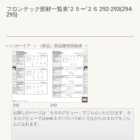
フロンテック部材一覧表’２５ー’２６ 292-293(294-
295)
ハンガードア
（部品）部品梱包明細表
292
293
お探しのページは「カタログビュー」でごらんいただけます。カ
タログビューではweb上でパラパラめくりながらカタログをごら
んになれます。