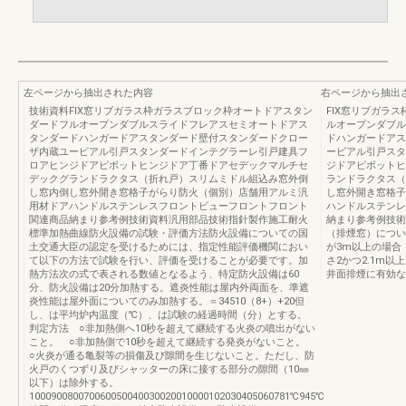
左ページから抽出された内容
右ページから抽出
技術資料FIX窓リブガラス枠ガラスブロック枠オートドアスタン
FIX窓リブガラ
ダードフルオープンダブルスライドフレアスセミオートドアス
ルオープンダブル
タンダードハンガードアスタンダード壁付スタンダードクロー
ドハンガードアス
ザ内蔵ユービアル引戸スタンダードインテグラーレ引戸建具フ
ービアル引戸スタ
ロアヒンジドアピボットヒンジドア丁番ドアセデックマルチセ
ジドアピボットヒ
デックグランドラクタス（折れ戸）スリムミドル組込み窓外倒
ランドラクタス（
し窓内倒し窓外開き窓格子がらり防火（個別）店舗用アルミ汎
し窓外開き窓格子
用材ドアハンドルステンレスフロントビューフロントフロント
ハンドルステンレ
関連商品納まり参考例技術資料汎用部品技術指針製作施工耐火
納まり参考例技術
標準加熱曲線防火設備の試験・評価方法防火設備についての国
（排煙窓）につい
土交通大臣の認定を受けるためには、指定性能評価機関におい
が3m以上の場合
て以下の方法で試験を行い、評価を受けることが必要です。加
さ2かつ2.1m以
熱方法次の式で表される数値となるよう、特定防火設備は60
井面排煙に有効な部
分、防火設備は20分加熱する。遮炎性能は屋内外両面を、準遮
炎性能は屋外面についてのみ加熱する。＝34510（8+）+20但
し、は平均炉内温度（℃）、は試験の経過時間（分）とする。
判定方法 ○非加熱側へ10秒を超えて継続する火炎の噴出がない
こと。 ○非加熱側で10秒を超えて継続する発炎がないこと。
○火炎が通る亀裂等の損傷及び隙間を生じないこと。ただし、防
火戸のくつずり及びシャッターの床に接する部分の隙間（10㎜
以下）は除外する。
100090080070060050040030020010000102030405060781℃945℃