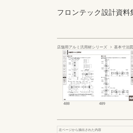
フロンテック設計資料集’２５ー
店舗用アルミ汎用材シリーズ
基本寸法
488
489
左ページから抽出された内容