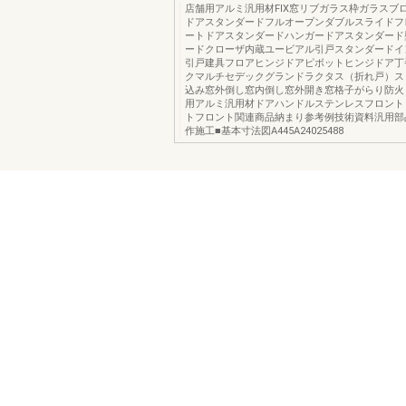
店舗用アルミ汎用材FIX窓リブガラス枠ガラスブ
ドアスタンダードフルオープンダブルスライドフ
ートドアスタンダードハンガードアスタンダード
ードクローザ内蔵ユービアル引戸スタンダードイ
引戸建具フロアヒンジドアピボットヒンジドア丁
クマルチセデックグランドラクタス（折れ戸）ス
込み窓外倒し窓内倒し窓外開き窓格子がらり防火
用アルミ汎用材ドアハンドルステンレスフロント
トフロント関連商品納まり参考例技術資料汎用部
作施工■基本寸法図A445A24025488