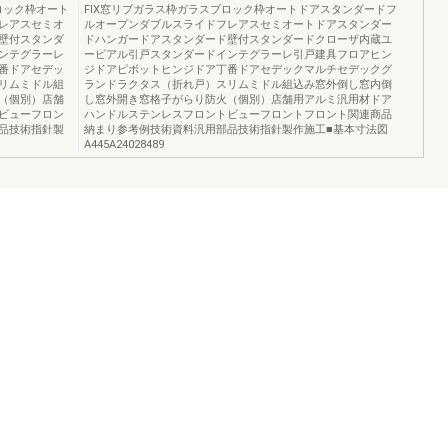
ロック枠オート
FIX窓リブガラス枠ガラスブロック枠オートドアスタンダードフ
レアスセミオ
ルオープンダブルスライドフレアスセミオートドアスタンダー
壁付スタンダ
ドハンガードアスタンダード壁付スタンダードクローザ内蔵ユ
ンテグラーレ
ービアル引戸スタンダードインテグラーレ引戸建具フロアヒン
番ドアセデッ
ジドアピボットヒンジドア丁番ドアセデックマルチセデックグ
リムミドル組
ランドラクタス（折れ戸）スリムミドル組込み窓外倒し窓内倒
（個別）店舗
し窓外開き窓格子がらり防火（個別）店舗用アルミ汎用材ドア
ビューフロン
ハンドルステンレスフロントビューフロントフロント関連商品
品技術指針製
納まり参考例技術資料汎用部品技術指針製作施工■基本寸法図
A445A24028489