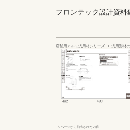
フロンテック設計資料集’２５ー
店舗用アルミ汎用材シリーズ
汎用形材
482
483
左ページから抽出された内容