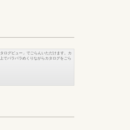
タログビュー」でごらんいただけます。カ
b上でパラパラめくりながらカタログをごら