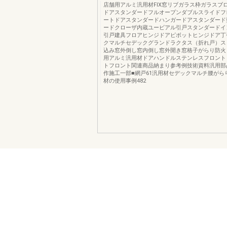
店舗用アルミ汎用材FIX窓リブガラス枠ガラスブ
ドアスタンダードフルオープンダブルスライドフ
ートドアスタンダードハンガードアスタンダード
ードクローザ内蔵ユービアル引戸スタンダードイ
引戸建具フロアヒンジドアピボットヒンジドア丁
クマルチセデックグランドラクタス（折れ戸）ス
込み窓外倒し窓内倒し窓外開き窓格子がらり防火
用アルミ汎用材ドアハンドルステンレスフロント
トフロント関連商品納まり参考例技術資料汎用部
作施工一部■網戸61汎用材セデックマルチ腰がら
材の使用事例482