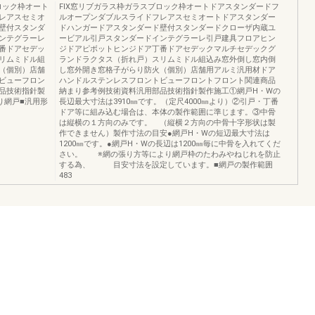
ロック枠オート
FIX窓リブガラス枠ガラスブロック枠オートドアスタンダードフ
レアスセミオ
ルオープンダブルスライドフレアスセミオートドアスタンダー
壁付スタンダ
ドハンガードアスタンダード壁付スタンダードクローザ内蔵ユ
ンテグラーレ
ービアル引戸スタンダードインテグラーレ引戸建具フロアヒン
番ドアセデッ
ジドアピボットヒンジドア丁番ドアセデックマルチセデックグ
リムミドル組
ランドラクタス（折れ戸）スリムミドル組込み窓外倒し窓内倒
（個別）店舗
し窓外開き窓格子がらり防火（個別）店舗用アルミ汎用材ドア
ビューフロン
ハンドルステンレスフロントビューフロントフロント関連商品
品技術指針製
納まり参考例技術資料汎用部品技術指針製作施工①網戸H・Wの
り網戸■汎用形
長辺最大寸法は3910㎜です。（定尺4000㎜より）②引戸・丁番
ドア等に組み込む場合は、本体の製作範囲に準じます。③中骨
は縦横の１方向のみです。 （縦横２方向の中骨十字形状は製
作できません）製作寸法の目安●網戸H・Wの短辺最大寸法は
1200㎜です。●網戸H・Wの長辺は1200㎜毎に中骨を入れてくだ
さい。 ※網の張り方等により網戸枠のたわみやねじれを防止
する為、 目安寸法を設定しています。■網戸の製作範囲
483