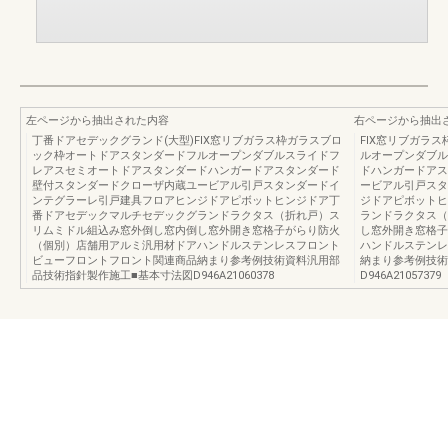
左ページから抽出された内容
右ページから抽出
丁番ドアセデックグランド(大型)FIX窓リブガラス枠ガラスブロ
FIX窓リブガラ
ック枠オートドアスタンダードフルオープンダブルスライドフ
ルオープンダブル
レアスセミオートドアスタンダードハンガードアスタンダード
ドハンガードアス
壁付スタンダードクローザ内蔵ユービアル引戸スタンダードイ
ービアル引戸スタ
ンテグラーレ引戸建具フロアヒンジドアピボットヒンジドア丁
ジドアピボットヒ
番ドアセデックマルチセデックグランドラクタス（折れ戸）ス
ランドラクタス（
リムミドル組込み窓外倒し窓内倒し窓外開き窓格子がらり防火
し窓外開き窓格子
（個別）店舗用アルミ汎用材ドアハンドルステンレスフロント
ハンドルステンレ
ビューフロントフロント関連商品納まり参考例技術資料汎用部
納まり参考例技術
品技術指針製作施工■基本寸法図D946A21060378
D946A21057379