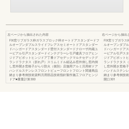
左ページから抽出された内容
右ページから抽出
FIX窓リブガラス枠ガラスブロック枠オートドアスタンダードフ
FIX窓リブガラ
ルオープンダブルスライドフレアスセミオートドアスタンダー
ルオープンダブル
ドハンガードアスタンダード壁付スタンダードクローザ内蔵ユ
ドハンガードアス
ービアル引戸スタンダードインテグラーレ引戸建具フロアヒン
ービアル引戸スタ
ジドアピボットヒンジドア丁番ドアセデックマルチセデックグ
ジドアピボットヒ
ランドラクタス（折れ戸）スリムミドル組込み窓外倒し窓内倒
ランドラクタス（
し窓外開き窓格子がらり防火（個別）店舗用アルミ汎用材ドア
し窓外開き窓格子
ハンドルステンレスフロントビューフロントフロント関連商品
ハンドルステンレ
納まり参考例技術資料汎用部品技術指針製作施工フロアヒンジ
納まり参考例技術
ドア■重量計算300
開口301