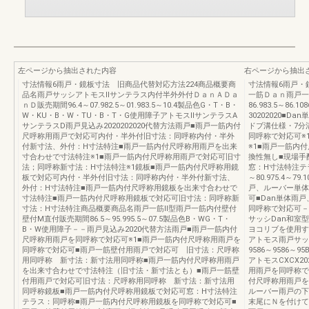
左ページから抽出された内容
右ページから抽出
寸法情報6雨戸・鏡板寸法 旧商品代替対応方法224商品概要商
寸法情報6雨戸・
品名雨戸サッシアトモスⅡサンテラス内付半外外付ＤａｎＡＤａ
一筋Ｄａｎ雨戸一筋
ｎＤ販売期間96.4～07.982.5～01.983.5～10.4製品色G・T・B・
86.983.5～86.
W・KU・B・W・TU・B・T・G使用障子アトモスⅡサンテラスA
30202020■
サンテラスD雨戸見込み2020202020代替方法雨戸■雨戸一筋内付
ドブ溝仕様・7分
尺呼称用雨戸で対応可内付・半外付旧寸法：同呼称内付・半外
同呼称で対応可※
付新寸法、外付：H寸法特注■雨戸一筋内付尺呼称用雨戸を出来
※1■雨戸一筋内
寸合わせで寸法特注※1■雨戸一筋内付尺呼称用雨戸で対応可旧寸
換性無し■現場手
法；同呼称新寸法：H寸法特注※1鏡板■雨戸一筋内付尺呼称用鏡
窓：H寸法特注テ
板で対応可内付・半外付旧寸法：同呼称内付・半外付新寸法、
～80.975.4～7
外付：H寸法特注■雨戸一筋内付尺呼称用鏡板を出来寸合わせで
戸、ルーバー単体
寸法特注■雨戸一筋内付尺呼称用鏡板で対応可旧寸法：同呼称新
可■Dan単体雨
寸法：H寸法特注商品概要商品名雨戸一筋Ⅱ型雨戸一筋内付壁付
同呼称で対応可－
壁付M直付販売期間86.5～95.995.5～07.5製品色B・WG・T・
サッシDan和室
B・W使用障子－－雨戸見込み2020代替方法雨戸■雨戸一筋内付
ヨコリブを使用す
尺呼称用雨戸を同呼称で対応可※1■雨戸一筋内付尺呼称用雨戸を
アトモス雨戸サッ
同呼称で対応可■雨戸一筋壁付用雨戸で対応可 旧寸法：尺呼称
9586～9586～
用同呼称 新寸法：新寸法用同呼称■雨戸一筋内付尺呼称用雨戸
アトモスCXCX2
を出来寸合わせで寸法特注（旧寸法・新寸法とも）■雨戸一筋壁
用雨戸を同呼称で
付用雨戸で対応可旧寸法：尺呼称用同呼称 新寸法：新寸法用
付尺呼称用雨戸を
同呼称鏡板■雨戸一筋内付尺呼称用鏡板で対応可窓：H寸法特注
ルーバー雨戸の下
テラス：同呼称■雨戸一筋内付尺呼称用鏡板を同呼称で対応可■
末尾にＮを付けて