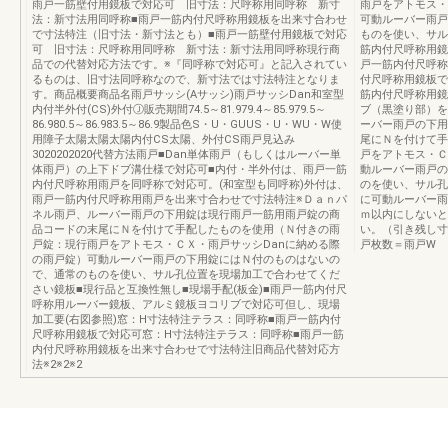
雨戸一筋壁付用鏡板で対応可 旧寸法：尺呼称用同呼称 新寸
雨戸をアトモス・
法：新寸法用同呼称■雨戸一筋内付尺呼称用鏡板を出来寸合わせ
可動ルーバー雨戸
で寸法特注（旧寸法・新寸法とも）■雨戸一筋壁付用鏡板で対応
ものを使い、サル
可 旧寸法：尺呼称用同呼称 新寸法：新寸法用同呼称現行商
筋内付尺呼称用鏡
品での代替対応方法です。※『同呼称で対応可』と記入されてい
戸一筋内付尺呼称
るものは、旧寸法同呼称なので、新寸法では寸法特注となりま
付尺呼称用鏡板で
す。商品概要商品名雨戸サッシ(Aサッシ)雨戸サッシDan和室型
筋内付尺呼称用鏡
内付半外付(CS)外付Ⓙ販売期間74.5～81.979.4～85.979.5～
ブ（黒塗り部）を
86.980.5～86.983.5～86.9製品色S・U・GUUS・U・WU・W使
ーバー雨戸の下用
用障子太陽太陽太陽内付CS太陽、外付CS雨戸見込み
尾にＮを付けて手
3020202020代替方法雨戸■Dan単体雨戸（もしくはルーバー単
戸をアトモス・Ｃ
体雨戸）の上下ドブ溝仕様で対応可■内付・半外付は、雨戸一筋
動ルーバー雨戸の
内付尺呼称用雨戸を同呼称で対応可。(和室型も同呼称)外付は、
のを使い、サル孔
雨戸一筋内付尺呼称用雨戸を出来寸合わせで寸法特注※Ｄａｎパ
に可動ルーバー雨
ネル雨戸、ルーバー雨戸の下用錠は現行雨戸一筋用雨戸錠の商
ｍ以内にしないと
品コードの末尾にＮを付けて手配したものを使用（Ｎ付きの雨
い。（引き残し寸
戸錠：現行雨戸をアトモス・ＣＸ・雨戸サッシDanに納める際
戸枚数＝雨戸W
の雨戸錠）可動ルーバー雨戸の下用錠にはＮ付のものはないの
で、通常のものを使い、サル孔位置を現場加工で合わせてくだ
さい鏡板■現行品と互換性無し■現場手配(板金)■雨戸一筋内付尺
呼称用ルーバー鏡板、アルミ鏡板ヨコリブで対応可但し、現場
加工要(右図参照)窓：H寸法特注テラス：同呼称■雨戸一筋内付
尺呼称用鏡板で対応可窓：H寸法特注テラス：同呼称■雨戸一筋
内付尺呼称用鏡板を出来寸合わせで寸法特注旧商品代替対応方
法※2※2※2