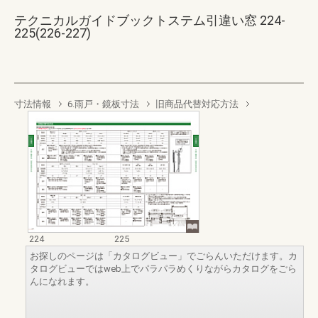
テクニカルガイドブックトステム引違い窓 224-
225(226-227)
寸法情報
6.雨戸・鏡板寸法
旧商品代替対応方法
224
225
お探しのページは「カタログビュー」でごらんいただけます。カ
タログビューではweb上でパラパラめくりながらカタログをごら
んになれます。