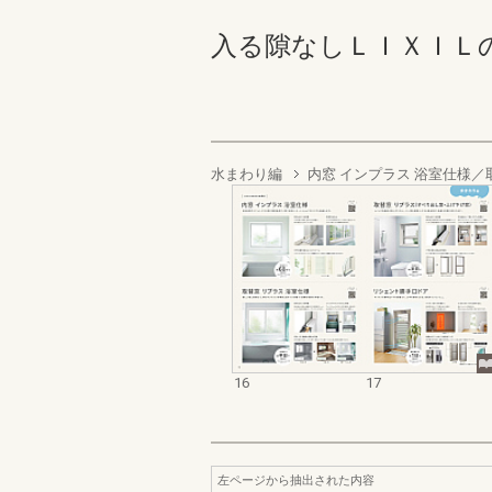
入る隙なしＬＩＸＩＬの窓
水まわり編
内窓 インプラス 浴室仕様／
16
17
左ページから抽出された内容