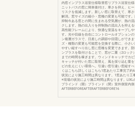
内窓インプラス浴室仕様取替窓リプラス浴室仕様
ニットバスの窓に簡単後付け。寒さを抑え、ヒー
リスクを低減します。新しい窓に取替えて、寒さ
解消。窓サイズの縮⼩・窓種の変更も可能です。
抑制今ある窓との間に生まれる空気層が、熱の流
クします。熱の出入りを抑制熱の流出入を抑える
高性能フレームにより、快適な室温をキープしや
す。光や目線を自在にコントロールオプションの
ン複層ガラスで、日差しの調節や目隠しができま
ズ・種類の変更も可能窓を交換する際に、小さい
やすい縦すべり出し窓に窓種を変更できます。防
ンプラスを取付けることで、窓が二重（2ロック
までの時間を稼ぎます。ウィンドキャッチでカビ
キャッチが付いた窓に取替え、風を採り込む量を
ビの生えにくい環境へ。引違い窓引違い窓縦すべ
くはこちら詳しくはこちら1窓あたり工事完了約6
状況により施⼯時間は異なります。1窓あたり工
※現場の状況により施⼯時間は異なります。LIXL
ブラインド（開）ブラインド（閉）室外側室内側
AFTERBEFOREAFTERAFTERBEFORE16