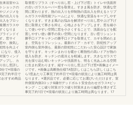
在来浴室やユ
取替窓リプラス（すべり出し窓・上げ下げ窓）トイレや洗面所
トショックの
の古いガラスルーバー窓を取替え。すきま風を防ぎ、快適な空
やジメジメを
間に変わります。熱の出入りを抑制熱の流出入を抑えるトリプ
熱の出入りを
ルガラスや高性能フレームにより、快適な室温をキープしやす
出入をブロッ
くなります。すきま風のお悩みを解消すべり出し窓や上げ下げ
複層ガラスや
窓に取替えて寒さを抑え、心地よさをアップします。窓を縮小
すくなりま
して使いやすい空間に窓を小さくすることで、洗面台などを配
ブラインドイ
置しやすい使い勝手の良い空間になります。古い窓リシェント
す。窓サイ
勝手口ドアキッチンの勝⼿⼝ドアを取替えて、カギを閉めたま
窓や、換気し
ま、空気をリフレッシュ。最新のドア・カギで、防犯性アップ
犯性を向上イ
室内側も室外側も、最新の防犯性にこだわった安心設計で家族
）になり、侵入
を守ります。キッチンまわりを暖かく断熱性の高いドアが熱の
対策ウィンド
侵入を防ぎ、キッチンの底冷えを軽減します。大きなガラスで
アップし、カ
光を採り込む暗いキッチンや洗面所も、明るく光あふれる空間
り出し窓詳し
に生まれ変わります。縦すべり出し窓上げ下げ窓※画像はイメー
0分で※現場の
ジです。※画像は高断熱仕様TA型詳しくはこちら詳しくはこち
事完了約半日で
ら1窓あたり工事完了約半日で※現場の状況により施⼯時間は異
のおすすめ商品
なります。※選択品です。必要に応じてお選びいただけます。室
外側室内側2ロック&鎌付デッドボルト安全合わせガラス※ピッ
キング・こじ破り対策ガラス破り対策水まわり編壁を壊さず工
事完了約1日で※現場の状況により施⼯時間は異なります。17