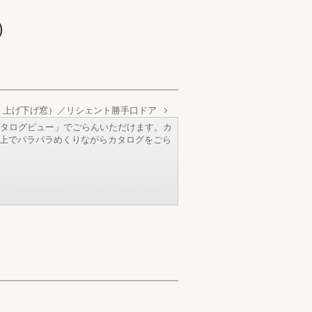
)
・上げ下げ窓）／リシェント勝手口ドア
タログビュー」でごらんいただけます。カ
b上でパラパラめくりながらカタログをごら