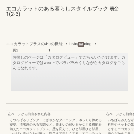
エコカラットのある暮らしスタイルブック 表2-
1(2-3)
エコカラットプラスの4つの機能
Living Dining
表2
1
お探しのページは「カタログビュー」でごらんいただけます。カ
タログビューではweb上でパラパラめくりながらカタログをごら
んになれます。
左ページから抽出された内容
右ページから抽出
くつろげるリビング、にぎやかなダイニング、ゆっくり休める
いちばんみんなが
寝室、清潔感のある玄関など。住まいの願いをかなえる機能を
料理やペットの気
備えたエコカラットプラス。壁を変えて、ひと部屋ひと部屋、
とするエコカラッ
いちばん幸せなわが家へ。空気まで美しくする、エコカラット
中心だからこそ、空