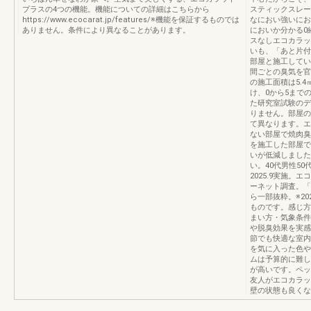
プラスの4つの機能。機能についての詳細はこちらから
スティックスレート
https://www.ecocarat.jp/features/※機能を保証するものでは
なにおい強いにお
ありません。条件により異なることがあります。
においか分かる0経
スなしエコカラッ
いも、「あと片付
部屋と施工してい
間ごとの臭気を官
の施工面積は5.
け、0から5まで
た研究室試験のデ
りません。部屋の
て異なります。エ
ない部屋で焼肉臭
を施工した部屋で
いが低減しました
い。40代男性5
2025.9実施。
ーネット調査。「
ら一部抜粋。※2
ものです。感じ方
まい方・気象条件
や脱臭効果を実感
節でも快適な室内
を気に入った色や
ムは予算的に難し
が高いです。ペッ
友人がエコカラッ
壁の状態も良くな