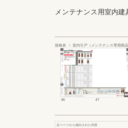
メンテナンス用室内建具カタ
規格表
室内引戸（メンテナンス専用商
46
47
左ページから抽出された内容