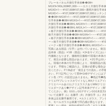
ブレーキパネル片側引手本体❶-❷08H-
MGX9×1¥56,000¥81,000―――カスミ片側引手本体
MGXD×1――¥107,000¥107,000―透明片側引手本体
MGXE×1――¥107,000¥107,000¥107,000エ
❶-❷08H-MGXF×1――¥107,000¥107,000¥107
引手本体❶-❷08H-MGXG×1――¥107,000¥107,
片側引手本体❶-❷08HL-MGXH×1――¥107,000¥1
片側引手本体❶-❷08HL-MGXJ×1――¥107,000¥10
＋格子片側引手本体❶-❷08HL-MGXM×1―――¥10
格子片側引手本体❶-❷08H-MGXN×1―――¥107,
＋格子片側引手本体❶-❷08H-MGXP×1―――¥107
ー＋格子片側引手本体❶-❷08H-MGXR×1―――¥10
ィーク＋格子片側引手本体❶-❷08HL-MGXS×1―――¥
写真にある部品（引手）は付いていません。発注
品本体（部品）※1枠（部品）※2※全サイズにお
代価格となります。価格特注価格※1現場の本体
て、発注が必要な部品があります。※2引手は付
ん。現場の本体の引手仕様により、現場部品の流
ります。手順をご確認の上、交換が必要な場合は
注ください。P.136必ず「発注までの流れ」の手
さい。P.11記号について受8※GABデザインには
イト色（YY）の設定はありません。❶色記号❶
クリエYYプレシャスホワイトなしWAクリエアイ
クリエペールありLLクリエラスクありMMクリエ
リエダークあり❷デザイン記号本体デザイン（青
てください。例）GGG→GGデザインGGG木目
ついて左勝手（L）右勝手（R）片側引手（L）片
本体は左右勝手兼用です。※カスミガラス、アン
ス、モールガラスは表裏で凹凸感が異なります。
変更したい場合、特別仕様対応の③「ガラス表裏