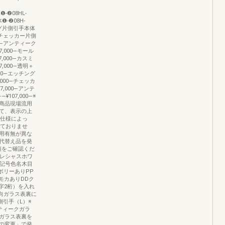
❶-❷08HL-
❶-❷08H-
ッチング片側引手本体
,000チェッカー片側
000―アンティーク
07,000―モール
7,000―カスミ
7,000―透明＋
000―エッチング
,000―チェッカ
7,000―アンテ
107,000―※
商品現場流用
いて、表示の上
の仕様によっ
いておりませ
用有無が異な
代替え品を発
順をご確認くだ
プレシャスホワ
色記号色名木目
ボリーありPP
モカありDDク
字2桁）を入れ
方向ガラス表裏に
側引手（L）※
ティークガラ
ガラス表裏を
の変更」で発