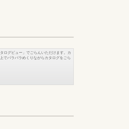
タログビュー」でごらんいただけます。カ
b上でパラパラめくりながらカタログをごら