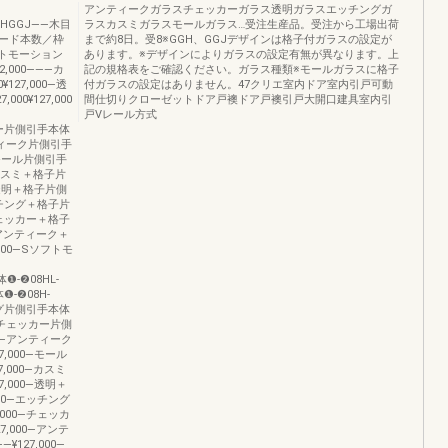
アンティークガラスチェッカーガラス透明ガラスエッチングガ
AHGGJ――木目
ラスカスミガラスモールガラス…受注生産品。受注から工場出荷
ード本数／枠
まで約8日。受8※GGH、GGJデザインは格子付ガラスの設定が
トモーション
あります。※デザインによりガラスの設定有無が異なります。上
2,000―――カ
記の規格表をご確認ください。ガラス種類※モールガラスに格子
¥127,000―透
付ガラスの設定はありません。47クリエ室内ドア室内引戸可動
000¥127,000
間仕切りクローゼットドア戸襖ドア戸襖引戸大開口建具室内引
戸Vレール方式
ェッカー片側引手本体
アンティーク片側引手
00―モール片側引手
0―カスミ＋格子片
0―透明＋格子片側
エッチング＋格子片
―チェッカー＋格子
0―アンティーク＋
000―Sソフトモ
❶-❷08HL-
❶-❷08H-
ッチング片側引手本体
,000チェッカー片側
000―アンティーク
27,000―モール
7,000―カスミ
7,000―透明＋
000―エッチング
,000―チェッカ
7,000―アンテ
127,000―