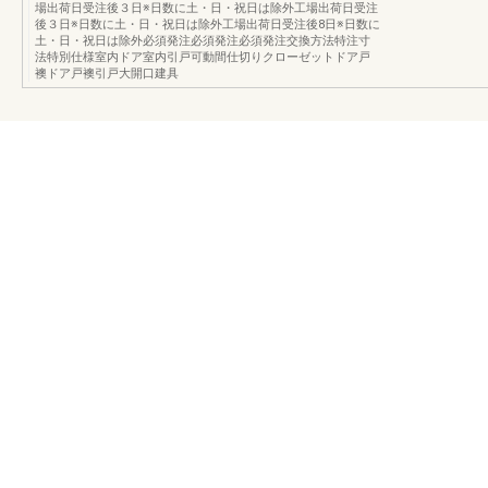
場出荷日受注後３日※日数に土・日・祝日は除外工場出荷日受注
後３日※日数に土・日・祝日は除外工場出荷日受注後8日※日数に
土・日・祝日は除外必須発注必須発注必須発注交換方法特注寸
法特別仕様室内ドア室内引戸可動間仕切りクローゼットドア戸
襖ドア戸襖引戸大開口建具