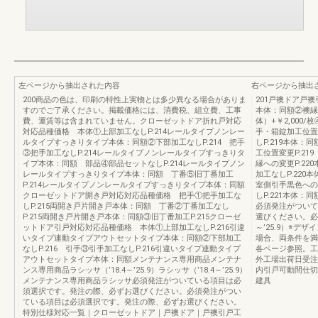
左ページから抽出された内容
右ページから抽出
200商品の色は、印刷の特性上実物とは多少異なる場合がありま
201戸襖ドア戸襖
すのでご了承ください。掲載価格には、消費税、組立費、工事
本体：同額②襖縁な
費、運賃等は含まれていません。クローゼットドア折れ戸対応
体）+￥2,000
対応品種価格 本体①上部加工なしP.214レールタイプノンレー
手・箱錠加工位置変
ルタイプすっきりタイプ本体：同額②下部加工なしP.214 把手
しP.219本体：
③把手加工なしP.214レールタイプノンレールタイプすっきりタ
工位置変更P.21
イプ本体：同額 部品④部品セットなしP.214レールタイプノン
縁への変更P.22
レールタイプすっきりタイプ本体：同額 丁番⑤旧丁番加工
加工なしP.220
P.214レールタイプノンレールタイプすっきりタイプ本体：同額
室側引手黒色への変
クローゼットドア開き戸対応対応品種価格 把手①把手加工な
しP.221本体：同
しP.215両開き戸片開き戸本体：同額 丁番②丁番加工なし
必須発注がついて
P.215両開き戸片開き戸本体：同額③旧丁番加工P.215クローゼ
選びください。必
ットドア引戸対応対応品種価格 本体①上部加工なしP.216引違
～’25.9）※
いタイプ連動タイプアウトセットタイプ本体：同額②下部加工
場合、両条件を満
なしP.216 引手③引手加工なしP.216引違いタイプ連動タイプ
各ページ参照。工
アウトセットタイプ本体：同額メンテナンス専用商品メンテナ
外工場出荷日受注
ンス専用商品ラシッサ（’18.4～’25.9）ラシッサ（’18.4～’25.9）
内引戸可動間仕切
メンテナンス専用商品ラシッサ必須発注がついている項目は必
建具
須選択です。発注の際、必ずお選びください。必須発注がつい
ている項目は必須選択です。発注の際、必ずお選びください。
特別仕様対応一覧｜クローゼットドア｜戸襖ドア｜戸襖引戸工