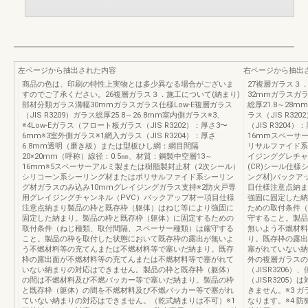
左ページから抽出された内容
右ページから抽出
商品の色は、印刷の特性上実物とは多少異なる場合がございま
27複層ガラス３
すのでご了承ください。26複層ガラス３．施工について(納まり)
32mmガラスガラス
部材分類ガラス溝幅30mmガラスガラス仕様Low-E複層ガラス
総厚21.8～28
（JIS R3209）ガラス総厚25.8～26.8mm室内側ガラス※3、
ラス（JIS R3
※4Low-Eガラス（フロート板ガラス（JIS R3202）：厚さ3〜
（JIS R3204
6mm※3室外側ガラス※1網入ガラス（JIS R3204）：厚さ
16mmスペーサ
6.8mm透明（磨き板）または型板ひし網：網目間隔
リサルファイド系
20×20mm（呼称）線径：0.5㎜、材質：鋼製中空層13～
イジンググレチャ
16mm※5スペーサーアルミ製または樹脂製封止材（2次シール）
(CR)シール仕
シリコーン系シーリング材またはポリサルファイド系シーリン
ング材)バックア
グ材ガラスのみ込み10mmグレイジングガラス支持※2防火戸専
目仕様注意点納ま
用グレイジングチャンネル（PVC）バックアップ材ー項目仕様
強固に固定した納
注意点納まり製品の枠と既存枠（躯体）はねじ等により強固に
ための取付条件（
固定した納まり。製品の枠と既存枠（躯体）に固定するための
守すること。製品
取付条件（ねじ種類、取付間隔、スペーサー種類）は厳守する
無いよう不燃材料
こと。製品の枠を取付した状態において既存枠の露出が無いよ
り。既存枠の露出
う不燃材料等の充てんまたは不燃材料等で塞いだ納まり。既存
塞がれていない納ま
枠の露出面が不燃材料等の充てんまたは不燃材料等で塞がれて
外の複層ガラスの
いない納まりの対応はできません。製品の枠と既存枠（躯体）
（JISR3206
の間は不燃材料及び不燃バッカー等で塞いだ納まり。製品の枠
（JISR3205
と既存枠（躯体）の間を不燃材料及び不燃バッカー等で塞がれ
きません。※3 
ていない納まりの対応はできません。（乾式納まりは不可）※1
なります。※4 