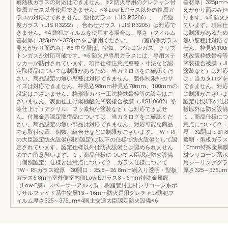
耐熱板ガラスの対応はできません。※2 防火専用のグレチャン付
基材厚）325μm
複層ガラス以外使用できません。※3 Low-Eガラス以外の複層ガ
えがかり面のみ)
ラスの対応はできません。強化ガラス（JIS R3206）、 倍強
ります。※6 防
度ガラス（JIS R3222）、合わせガラス（JIS R3205）は対応で
ています。項目仕
きません。※4 防犯フィルムを使用する場合は、厚さ（フィルム
は制限があるため
基材厚）325μm〜375μmをご使用ください。 （室内側ガラス
無い窓種は対応で
見えがかり面のみ）※5 中空層は、空気、アルゴンガス、クリプ
せん。枠見込10
トンガスが対応可能です。※6 防火戸専用ガラスには、専用ステ
状改装枠鉄骨枠等
ッカーが貼付されています。項目仕様注意点窓種・寸法など認
塗装複合被膜（J
定取得品については制限があるため、当カタログをご確認くだ
塗装など）は対応
さい。商品設定の無い窓種は対応できません。製作制限外のサ
は、当カタログを
イズは対応できません。枠見込98mm枠見込70mm、100mmの
できません。対応
設定はございません。枠形状カバー工法枠鉄骨枠等の設定はご
に制限がございます
ざいません。表面仕上げ陽極酸化塗装複合被膜（JISH8602）塗
認定)は以下の仕
装仕上げ（アクリル、フッ素焼付塗装など）は対応できませ
様以外は防火設備
ん。付属金具認定取得品については、当カタログをご確認くだ
１．商品仕様につ
さい。商品設定の無い部品は対応できません。対応可能な商品
意点について２．ガ
でも取付位置、個数、組合せなどに制限がございます。TW・RF
厚 32開口：21
の大臣認定防火設備(個別認定)は以下の仕様で防火設備として認
透明・型板ガラス6
定されています。認定仕様以外は防火設備とは認められません
10mm特殊金属
のでご留意願います。１．商品仕様について大臣認定防火設備
材シリコーン系ポ
（個別認定）仕様と注意点について２．ガラス仕様について
用シーリンググラ
TW・RFガラス総厚 30開口：25.8～26.8mm網入り透明・型板
厚さ325～375
ガラス6.8mm室外側室内側Low-Eガラス3～6mm特殊金属膜
（Low-E膜）スペーサーアルミ製、樹脂製封止材シリコーン系ポ
リサルファイド系中空層13～16mm防火戸用グレチャン防犯フ
ィルム厚さ325～375μm※4国土交通大臣認定防火設備※6