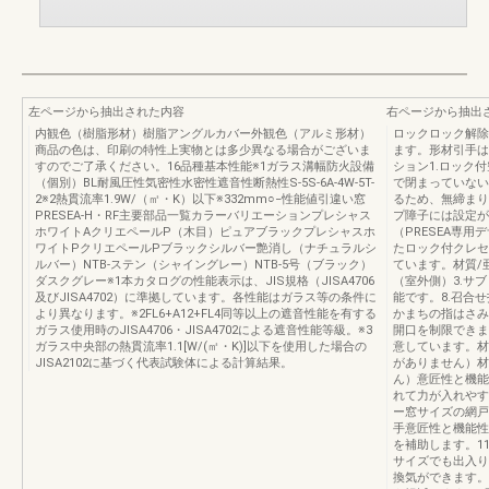
左ページから抽出された内容
右ページから抽出
内観色（樹脂形材）樹脂アングルカバー外観色（アルミ形材）
ロックロック解除
商品の色は、印刷の特性上実物とは多少異なる場合がございま
ます。形材引手は
すのでご了承ください。16品種基本性能※1ガラス溝幅防火設備
ション1.ロック
（個別）BL耐風圧性気密性水密性遮音性断熱性S-5S-6A-4W-5T-
で閉まっていない
2※2熱貫流率1.9W/（㎡・K）以下※332mm○−性能値引違い窓
るため、無締まり
PRESEA-H・RF主要部品一覧カラーバリエーションプレシャス
プ障子には設定が
ホワイトAクリエペールP（木目）ピュアブラックプレシャスホ
（PRESEA専
ワイトPクリエペールPブラックシルバー艶消し（ナチュラルシ
たロック付クレセ
ルバー）NTB-ステン（シャイングレー）NTB-5号（ブラック）
ています。材質/
ダスクグレー※1本カタログの性能表示は、JIS規格（JISA4706
（室外側）3.サ
及びJISA4702）に準拠しています。各性能はガラス等の条件に
能です。8.召合
より異なります。※2FL6+A12+FL4同等以上の遮音性能を有する
かまちの指はさみ
ガラス使用時のJISA4706・JISA4702による遮音性能等級。※3
開口を制限できま
ガラス中央部の熱貫流率1.1[W/(㎡・K)]以下を使用した場合の
意しています。材
JISA2102に基づく代表試験体による計算結果。
がありません）材
ん）意匠性と機能
れて力が入れやす
ー窓サイズの網戸
手意匠性と機能性
を補助します。1
サイズでも出入り
換気ができます。