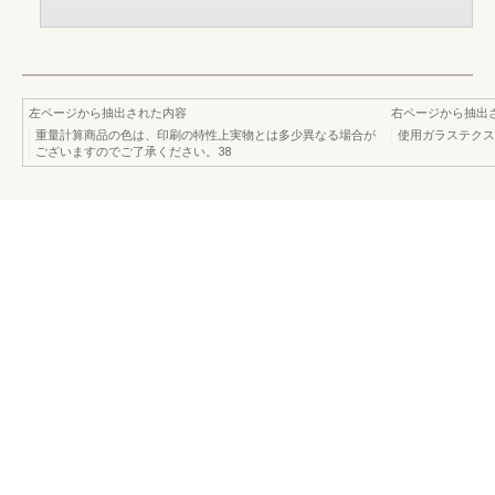
左ページから抽出された内容
右ページから抽出
重量計算商品の色は、印刷の特性上実物とは多少異なる場合が
使用ガラステクス
ございますのでご了承ください。38