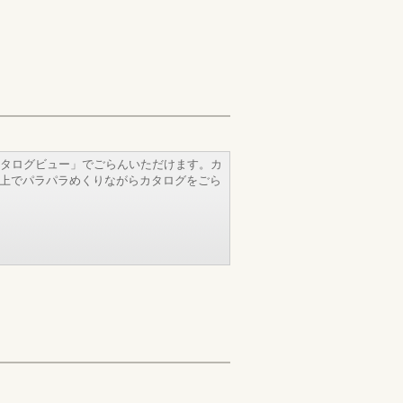
タログビュー」でごらんいただけます。カ
b上でパラパラめくりながらカタログをごら