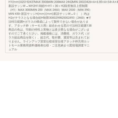
H1(mm)025192437MAX:3000MIN:200MAX:2442MIN:20023426+A+6.85+A+54+A+
新設サッシW→WH2H130総H=H1＋30＋H2段窓無目上窓制限
（H1）MAX:3000MIN:200（MAX:2460）MAX:2500（MIN:390）
MIN:430↑新設サッシH(mm)(mm)新説サッシW→0（ ）内は
H2がテラスとなる場合総H制限3000299825002493（2460）■寸
法特注範囲※ガラスの構成によって製作できない場合がありま
す。アタッチ枠（サーモス用）組合わせる窓の寸法特注範囲138
商品の色は、印刷の特性上実物とは多少異なる場合がございま
すのでご了承ください。掲載価格には、消費税、ガラス代（ガ
ラス組込商品を除く）、組立代、取付費、運賃等は含まれてお
りません。ラインアップ居室仕様浴室仕様アタッチ枠汎用カッ
トモール業務用資料価格表仕様・ご注意納まり図現場調査マニ
ュアル