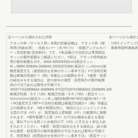
左ページから抽出された内容
右ページから抽出
アタッチ枠（サーモス用）本図の対象品種は、アタッチ枠（標
139ラインアッ
準用/内嵌め用）・化粧カバー（大/中/小）・樹脂アングルカバ
業務用資料価格表
ー（見切材無/見切材付）です。※各品種の寸法特注は専用新設
サッシの製作範囲をご確認ください。※部は、アタッチ枠内嵌め
用の製作範囲を示す。MAX:40003433(mm)新設サッシ
W→0MIN:200MIN:200MAX:25002375300↑新設サッシH(mm)装
飾窓連窓方立（連窓組合せ全体のサッシ基本寸法）※寸法特注範
囲は耐風圧性能S−1（80）等級以上の範囲を示す。※連窓・段窓
の組合せをする場合は、総Ｈ総Ｗが連窓・段窓両方の製作範囲
内の寸法であれば製作が可能です。
343317162289MAX:4000MIN:415237520751885MAX:2500MIN:200
耐風圧性能：S-2（120）耐風圧性能：S-3（160）↑新設サッシ
H(mm)(mm)新設サッシW→0総W制限HW1W215総W=W1＋15
＋W2連窓方立180°※寸法特注範囲は耐風圧性能S-1（80）等級以
上の範囲を示す。※総Ｈ制限以外に、無目の上にジョイントされ
る窓の寸法（H1）が、段窓無目上窓制限（H1）の範囲内に制限
されます。※製作範囲で上窓（H1）の寸法が曲線を超える場合
は、垂れ下がりを防ぐため無目の下（H2）に方立を１本以上必
ず入れてください。※連窓・段窓の組合せをする場合は、総Ｈ総
Ｗが連窓・段窓両方の製作範囲内の寸法であれば製作が可能で
す。段窓無目（段窓組合せ全体のサッシ基本寸法）↑新設サッシ