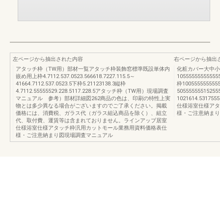
左ページから抽出された内容
右ページから抽出
アタッチ枠（TW用）部材一覧アタッチ枠装飾窓標準既設単体内
化粧カバー大中小
嵌め用上枠4.7112.537.0523.566618.7227.115.5～
10555555555555
41664.7112.537.0523.5下枠5.21123138.3縦枠
枠100555555555
4.7112.55555529.228.5117.228.5アタッチ枠（TW用）現場調査
50555555515
マニュアル 参考）部材詳細図262商品の色は、印刷の特性上実
1021614.5317
物とは多少異なる場合がございますのでご了承ください。掲載
仕様浴室仕様アタ
価格には、消費税、ガラス代（ガラス組込商品を除く）、組立
様・ご注意納まり
代、取付費、運賃等は含まれておりません。ラインアップ居室
仕様浴室仕様アタッチ枠汎用カットモール業務用資料価格表仕
様・ご注意納まり図現場調査マニュアル