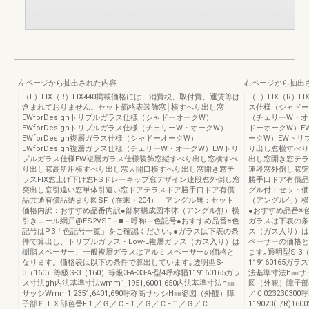
左ページから抽出された内容
右ページから抽出
（L）FIX（R）FIX440掲載価格には、消費税、取付費、運賃等は
（L）FIX（R）F
含まれておりません。セット価格表装飾窓│横すべり出し窓
ス仕様（シャドーオ
EWforDesignトリプルガラス仕様（シャドーオークW）
（チェリーW・オー
EWforDesignトリプルガラス仕様（チェリーW・オークW）
ドーオークW）EW
EWforDesign複層ガラス仕様（シャドーオークW）
ークW）EWトリ
EWforDesign複層ガラス仕様（チェリーW・オークW）EWトリ
り出し窓横すべり
プルガラス仕様EW複層ガラス仕様装飾窓縦すべり出し窓横すべ
出し窓開き窓テラ
り出し窓高所用横すべり出し窓大開口横すべり出し窓開き窓テ
連段窓外倒し窓突
ラスFIX窓上げ下げ窓FSドレーキップ窓デザイン連段窓外倒し窓
勝手口ドア有償品
突出し窓引違い窓単体引違い窓ドアテラスドア勝手口ドア有償
グル付：セット価
品共通有償品納まり図SF（在来・204） アングル無：セット
（アングル付）横
価格内訳：おすすめ品番内訳●部材構成図本体（アングル無）横
●おすすめ品番※
引きロール網戸@ES2VSF－■－呼称－色記号●おすすめ品番※色
ガラスは下表の条
記号はP.3「色記号一覧」をご確認ください｡●ガラスは下表の条
ス（ガス入り）は
件で算出し、トリプルガラス・Low-E複層ガラス（ガス入り）は
ペーサーの価格と
樹脂スペーサー、一般複層ガラスはアルミスペーサーの価格と
ます｡透明型S-3（1
なります。価格表は以下の条件で算出しています｡透明型S-
119160165ガラ
3（160）等級S-3（160）等級3-A-33-A-型4呼称幅119160165ガラ
法基準寸法h㎜サッシ
ス寸法gh内法基準寸法wmm1,1951,6001,650内法基準寸法h㎜
図（外観）障子部
サッシWmm1,2351,6401,690呼称高サッシH㎜姿図（外観）障
／Ｃ023230300
子部ＦＩＸ部色番FＴ／Ｇ／ＣFＴ／Ｇ／ＣFＴ／Ｇ／Ｃ
119023(L/R)16