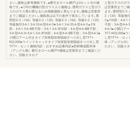
さい｡価格は参考価格です｡●横引きロール網戸は2セット分の価
と型ガラスのガラ
格です｡●◎印の機種の型ガラス入り価格は､透明ガラスと型ガラ
は営業所までご確
スのガラス厚が異なるため掲載価格と異なります｡価格は営業所
ます｡透明型S-3（
までご確認ください｡価格表は以下の条件で算出しています｡透
2（120）等級無印3-A-
明型S-3（160）等級S-2（120）等級S-3（160）等級S-2（120）
3▲FIX部：4-A-1.
等級無印3-A-1.3-A-33-A-型4-A-3★3-A-1.3-A-33-A-型4-A-3▲FIX
子部：3-A-型4-A-3
部：4-A-1.3-A-4障子部：3-A-1.3-A-3FIX部：4-A-型4-A-4障子部：
4-A-3●小開
3-A-型4-A-3○3-A-1.3-A-3FIX部：4-A-型4-A-4障子部：3-A-型4-A-3●
TFT+¥22,0
小開口アーム付きタイプ加算額加算額縦すべり出し窓TFT+
し窓TFT※：セ
¥22,000●ウインドキャッチタイプ加算額加算額縦すべり出し窓
体（アングル付）
TFT※：セット価格内訳：おすすめ品番内訳●部材構成図本体
ださい。旧版カタ
（アングル無）横引きロール網戸※価格は営業所までご確認くだ
さい。旧版カタログ