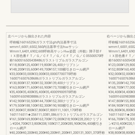
左ページから抽出された内容
右ページから抽出
呼称幅160165256ガラス寸法gh内法基準寸法
呼称幅160165
wmm1,6001,6502,560内法基準寸法h㎜サッシ
wmm1,6001,6
Wmm1,6401,6902,600呼称高サッシH㎜姿図（外観）障子部Ｆ
Wmm1,6401,
ＩＸ部色番ＦＴ／Ｇ／ＣＦＴ／Ｇ／ＣＦＴ／Ｇ／Ｃ05500570呼
ＩＸ部色番ＦＴ／Ｇ
称1600516505438486ガラストリプルガラスアルゴン
称160051650
¥118,800¥125,400¥119,800¥126,400クリプトン
¥123,000¥129,8
¥148,200¥155,600¥149,700¥157,100横引きロール網戸
¥152,800¥160,
¥33,000¥33,000¥33,000¥33,00007700770呼称
¥32,000¥32,000¥
1600716507638686ガラストリプルガラスアルゴン
1600716507
¥130,800¥137,900¥132,300¥139,400クリプトン
¥135,200¥142,7
¥163,800¥171,600¥165,900¥173,700横引きロール網戸
¥168,700¥177,
¥35,400¥35,400¥35,400¥35,40009900970呼称
¥34,400¥34,400¥
1600916509838886ガラストリプルガラスアルゴン
1600916509
¥142,900¥150,500¥144,700¥152,300クリプトン
¥147,800¥155,8
¥179,500¥188,100¥182,300¥190,900横引きロール網戸
¥184,900¥193,
¥37,800¥37,800¥37,800¥37,800111,1001,170呼称
¥36,800¥36,800¥
1601116511★256111,0381,086ガラストリプルガラスアルゴン
1601116511★
¥161,500¥169,800¥163,700¥172,000¥218,900¥228,200クリプト
¥166,700¥175,3
ン¥204,700¥213,800¥208,100¥217,200¥285,900¥296,400横引き
ン¥210,400¥220,
ロール網戸
ロール網戸
¥40,200¥40,200¥40,200¥40,200¥41,200¥41,200131,3001,370呼称
¥38,800¥38,800¥