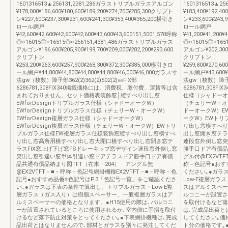
1601316513▲256131,2381,286ガラストリプルガラスアルゴン
1601316513▲
¥178,000¥186,600¥180,600¥189,200¥274,700¥285,300クリプト
¥183,400¥192,4
ン¥227,600¥237,300¥231,600¥241,300¥353,400¥365,200横引き
ン¥233,600¥243,
ロール網戸
ロール網戸
¥42,600¥42,600¥42,600¥42,600¥43,600¥43,600151,5001,570呼称
¥41,200¥41,200¥
◎○16015◎○16515◎○256151,4381,486ガラストリプルガラス
◎○16015◎○16
アルゴン¥196,600¥205,900¥199,700¥209,000¥282,200¥293,600
アルゴン¥202,300¥2
クリプトン
クリプトン
¥253,200¥263,600¥257,900¥268,300¥372,300¥385,000横引きロ
¥259,800¥270,6
ール網戸¥44,800¥44,800¥44,800¥44,800¥46,000¥46,000ガラス寸
ール網戸¥43,600¥4
法gw（枚数）障子部362(2)362(2)502(2)㎜FIX部
法gw（枚数）障子部36
6286781,308FIX340掲載価格には、消費税、取付費、運賃等は含
6286781,308
まれておりません。セット価格表装飾窓│縦すべり出し窓
仕様（シャドーオー
EWforDesignトリプルガラス仕様（シャドーオークW）
（チェリーW・オー
EWforDesignトリプルガラス仕様（チェリーW・オークW）
ドーオークW）EW
EWforDesign複層ガラス仕様（シャドーオークW）
ークW）EWトリ
EWforDesign複層ガラス仕様（チェリーW・オークW）EWトリ
り出し窓横すべり
プルガラス仕様EW複層ガラス仕様装飾窓縦すべり出し窓横すべ
出し窓開き窓テラ
り出し窓高所用横すべり出し窓大開口横すべり出し窓開き窓テ
連段窓外倒し窓突
ラスFIX窓上げ下げ窓FSドレーキップ窓デザイン連段窓外倒し窓
勝手口ドア有償品
突出し窓引違い窓単体引違い窓ドアテラスドア勝手口ドア有償
グル付@EX2VT
品共通有償品納まり図TFT（在来・204） アングル無
称－色記号●おす
@EX2VTFT－■－呼称－色記号網掛機種EX2VTFT－■－呼称－色
ください｡●ガラ
記号●おすすめ品番※色記号はP.3「色記号一覧」をご確認くださ
Low-E複層ガ
い｡●ガラスは下表の条件で算出し、トリプルガラス・Low-E複
スはアルミスペー
層ガラス（ガス入り）は樹脂スペーサー、一般複層ガラスはア
ルコニーが設置さ
ルミスペーサーの価格となります。●H15使用の際は､バルコニ
を取付けるなど落
ーが設置されているところに使用されるか､室内側に手摺を取付
は､完成品出荷と
けるなど落下防止対策をとってください｡●下表網掛機種は､完成
してください｡価
品出荷とはなりませんので､部材とガラスを別々に発注してくだ
ト分の価格です｡