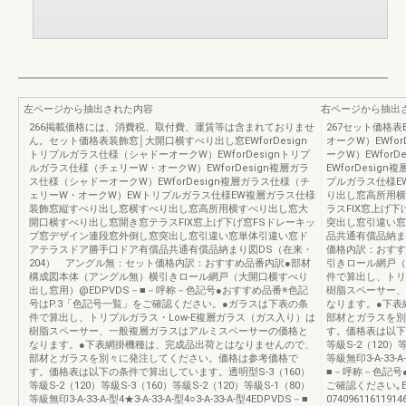
左ページから抽出された内容
右ページから抽出
266掲載価格には、消費税、取付費、運賃等は含まれておりませ
267セット価格表
ん。セット価格表装飾窓│大開口横すべり出し窓EWforDesign
オークW）EWfo
トリプルガラス仕様（シャドーオークW）EWforDesignトリプ
ークW）EWfor
ルガラス仕様（チェリーW・オークW）EWforDesign複層ガラ
EWforDesi
ス仕様（シャドーオークW）EWforDesign複層ガラス仕様（チ
プルガラス仕様E
ェリーW・オークW）EWトリプルガラス仕様EW複層ガラス仕様
り出し窓高所用横
装飾窓縦すべり出し窓横すべり出し窓高所用横すべり出し窓大
ラスFIX窓上げ
開口横すべり出し窓開き窓テラスFIX窓上げ下げ窓FSドレーキッ
突出し窓引違い窓
プ窓デザイン連段窓外倒し窓突出し窓引違い窓単体引違い窓ド
品共通有償品納ま
アテラスドア勝手口ドア有償品共通有償品納まり図DS（在来・
価格内訳：おすす
204） アングル無：セット価格内訳：おすすめ品番内訳●部材
引きロール網戸（
構成図本体（アングル無）横引きロール網戸（大開口横すべり
件で算出し、トリ
出し窓用）@EDPVDS－■－呼称－色記号●おすすめ品番※色記
樹脂スペーサー、
号はP.3「色記号一覧」をご確認ください。●ガラスは下表の条
なります。●下表
件で算出し、トリプルガラス・Low-E複層ガラス（ガス入り）は
部材とガラスを別
樹脂スペーサー、一般複層ガラスはアルミスペーサーの価格と
す。価格表は以下
なります。●下表網掛機種は、完成品出荷とはなりませんので、
等級S-2（120）等
部材とガラスを別々に発注してください。価格は参考価格で
等級無印3-A-33-A-
す。価格表は以下の条件で算出しています。透明型S-3（160）
■－呼称－色記号
等級S-2（120）等級S-3（160）等級S-2（120）等級S-1（80）
ご確認ください｡
等級無印3-A-33-A-型4★3-A-33-A-型4○3-A-33-A-型4EDPVDS－■
0740961161