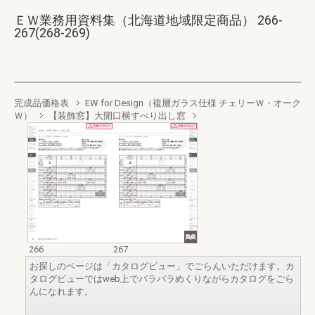
ＥＷ業務用資料集（北海道地域限定商品） 266-
267(268-269)
完成品価格表
EW for Design（複層ガラス仕様 チェリーＷ・オーク
Ｗ）
【装飾窓】大開口横すべり出し窓
266
267
お探しのページは「カタログビュー」でごらんいただけます。カ
タログビューではweb上でパラパラめくりながらカタログをごら
んになれます。