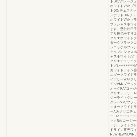
トDC/グレージュ
ホワイトVM/ブラ
トDX/チェスナッ
ルナットDX/チェ
ホワイトVM/ブラ
プレシャスホワイ
ます。壁付け用手
すり棒色手すり金
クリエホワイトク
ダークブラックコ
ンニッケルプレシ
ケルプレシャスホ
ャスホワイト/ク
クリエチェリーク
トグレー※※※※※
カワイドライン蓄
エダークワイドラ
イボリーWA/ク
インVM/ブラック
オークRA/コージ
クリエチェリーAD
ジーライトグレー
グレーVM/ブラッ
エオークワイドラ
ーAD/クリエチ
ーRA/コージー
ックRA/コージー
ージーライトグレ
ドライン蓄光ワイ
NEWNEWNEWNE