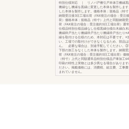
特別仕様対応 ｜ リノバ戸襖引戸本体①襖縁黒
襖縁なし襖縁を黒縁に変更した本体を製作します
した本体を製作します。価格本体：規格品（特寸
納期受注後3日工場出荷（FAX発注の場合：受注
荷）価格本体：規格品（特寸）上代と同額納期受
荷（FAX発注の場合：受注後約5日工場出荷）通
仕様品特別仕様品縁なし仕様黒縁仕様白木縁白木
襖縁枠戸当たり襖縁枠戸当たり襖縁枠戸当たり※A
縁を取付ける仕様のため、本対応は不要です。※
い、工場での取付けができなくなるため、部品は
ん。 必要な場合は、別途手配してください。③
下部の加工をなくした本体を製作します。納期受
荷（FAX発注の場合：受注後約5日工場出荷）価
（特寸）上代と同額通常品特別仕様品戸車加工6
印刷の特性上実物とは多少異なる場合があります
ださい。掲載価格には、消費税、組立費、工事費
まれていません。