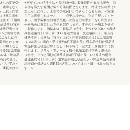
縁への変更②
※デザインの特注寸法と各特別仕様の製作範囲が異なる場合、両
。襖縁をなく
条件を満たす範囲が製作可能範囲となります。特注寸法範囲は※
）上代と同額
加工なしに伴い、工場での取付けができなくなるため、和室側
後約5日工場出
引手は同梱されません。 必要な場合は、別途手配してくだ
注後3日工場出
さい。引手④和室側引手黒色への変更⑤引手加工なし和室側引
常品通常品特別
手を黒色に変更した本体を製作します。本体の引手加工をせず
縁枠戸当たり
に製作します。価格本体：規格品（特寸）上代+¥2,000／ヵ所納
F5は現場で襖
期受注後3日工場出荷（FAX発注の場合：受注後約5日工場出荷）
加工なしに伴
価格本体：規格品（特寸）上代と同額納期受注後3日工場出荷
同梱されませ
（FAX発注の場合：受注後約5日工場出荷）通常品特別仕様品通
下部加工なし
常品特別仕様品⑥加工なし下枠下枠に下記の加工を施さずに製
注後3日工場出
作します。フラット下レール：取付孔加工価格下枠：規格品
格本体：規格品
（特寸）上代と同額納期受注後3日工場出荷（FAX発注の場合：
4商品の色は、
受注後約5日工場出荷）通常品特別仕様品リノバ関連商品有償部
のでご了承く
品特別仕様納まり図P.52※納期については土・日・祝日を除きま
、運賃等は含
す。65