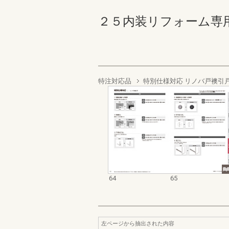
２５内装リフォーム専用商品
特注対応品
特別仕様対応 リノバ戸襖引
64
65
左ページから抽出された内容