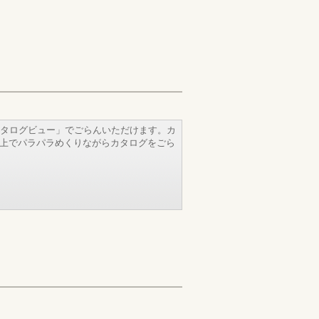
タログビュー」でごらんいただけます。カ
b上でパラパラめくりながらカタログをごら