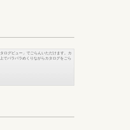
タログビュー」でごらんいただけます。カ
b上でパラパラめくりながらカタログをごら