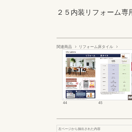
２５内装リフォーム専用商品
関連商品
リフォーム床タイル
44
45
左ページから抽出された内容