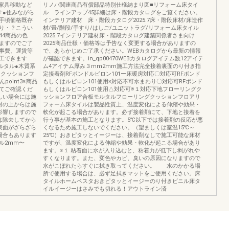
家具移動など
リノバ関連商品有償部品特別仕様納まり図■リフォーム床タイ
す●住みながら
ル ラインアップ45詳細は床・階段カタログをご覧ください。
手頃価格既存
インテリア建材 床・階段カタログ2025.7床・階段床材/床造作
り・？こうい
材/畳/階段/手すり/はしご/ユニットラグ/リフォーム床タイル
44商品の色
2025.7インテリア建材床・階段カタログ建築関係者さま向け
ますのでご了
2025商品仕様・価格等は予告なく変更する場合がありますの
事費、運賃等
で、あらかじめご了承ください。WEBカタログから最新の情報
工できます
が確認できます。in_qp00470WEBカタログアイテム数12アイテ
モルタル●木質系
ム4アイテム厚み３mm2mm施工方法完全接着裏面のり付き指
●クッションフ
定接着剤RFボンドルビロン101ー床暖房対応〇対応可RFボンド
oint3※商品
もしくはルビロン101使用×対応不可水まわり〇対応可RFボンド
てご確認くだ
もしくはルビロン101使用△対応可※１対応下地フローリングク
しい場合には施
ッションフロア合板モルタルフローリングクッションフロアリ
材の上からは施
フォーム床タイルは製品性質上、温度変化による伸縮や効果・
影響しますので
軟化が起こる場合があります。必ず接着剤にて、下地と接着を
は除去してから
行う事が基本の施工となります。5℃以下では接着剤の反応が悪
表面がざらざら
くなるため施工しないでください。（望ましくは室温15℃～
場合もあります
25℃）おきピタッとイージーは、接着剤なしで施工可能な床材
ル2mm〜
ですが、温度変化による伸縮や効果・軟化が起こる場合があり
ます。※１ 粘着面に水が入り込むと、粘着力が低下し剥がれや
すくなります。また、変色やカビ、臭いの原因になりますので
水がこぼれたらすぐに拭き取ってください。 水のかかる場
所で使用する場合は、必ず足拭きマットをご使用ください。床
タイルホームベスタおきピタッとイージーのり付きビニル床タ
イルイージーはさみでも切れる！アウトライン済