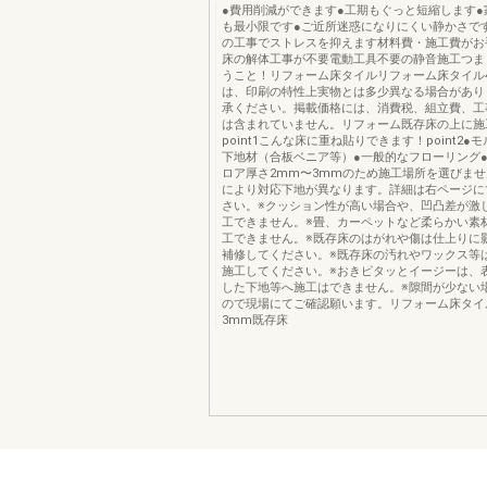
●費用削減ができます●工期もぐっと短縮します●
も最小限です●ご近所迷惑になりにくい静かさで
の工事でストレスを抑えます材料費・施工費がお
床の解体工事が不要電動工具不要の静音施工つま
うこと！リフォーム床タイルリフォーム床タイル
は、印刷の特性上実物とは多少異なる場合があり
承ください。掲載価格には、消費税、組立費、工
は含まれていません。リフォーム既存床の上に施
point1こんな床に重ね貼りできます！point2●
下地材（合板ベニア等）●一般的なフローリング
ロア厚さ2mm〜3mmのため施工場所を選びませんp
により対応下地が異なります。詳細は右ページに
さい。※クッション性が高い場合や、凹凸差が激
工できません。※畳、カーペットなど柔らかい素
工できません。※既存床のはがれや傷は仕上りに
補修してください。※既存床の汚れやワックス等
施工してください。※おきピタッとイージーは、
した下地等へ施工はできません。※隙間が少ない
ので現場にてご確認願います。リフォーム床タイ
3mm既存床