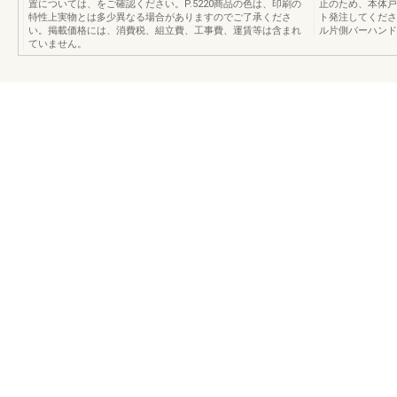
置については、をご確認ください。P.5220商品の色は、印刷の
止のため、本体戸
特性上実物とは多少異なる場合がありますのでご了承くださ
ト発注してくださ
い。掲載価格には、消費税、組立費、工事費、運賃等は含まれ
ル片側バーハンドル
ていません。