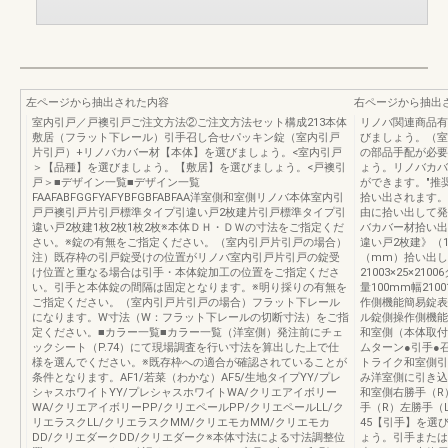
左ページから抽出された内容
右ページから抽出
室内引戸／戸襖引戸ご注文方法②ご注文方法セット構成213本体
リノバ関連商品有
敷居（フラット下レール）引手召し合せパッキン錠（室内引戸
びましょう。（室
片引戸）+リノバカバー材【本体】を選びましょう。<室内引戸
の部品手配が必要
＞【品種】を選びましょう。【敷居】を選びましょう。<戸襖引
ょう。リノバカバ
戸＞■デザイン一覧■デザイン一覧
ができます。"推
FAAFABFGGFYAFYBFGBFABFAA洋室側和室側リノバ本体室内引
拾い出されます。
戸戸襖引戸片引戸標準タイプ引違い戸2枚建片引戸標準タイプ引
由に拾い出して発
違い戸2枚建1枚2枚1枚2枚※本体ＤＨ・ＤＷの寸法をご指定くだ
バカバー材拾い出
さい。※錠の有無をご指定ください。（室内引戸片引戸の場合）
違い戸2枚建》（
注）既存枠の引戸錠受けの位置がリノバ室内引戸片引戸の錠受
（mm）拾い出し数量
け位置と重なる場合は引手・本体錠加工の位置をご指定くださ
21003×25×
い。引手と本体錠の間隔は固定となります。※明り採りの有無を
量100mm幅21001
ご指定ください。（室内引戸片引戸の場合）フラット下レール
作側機能簡易錠表
になります。W寸法（W：フラット下レールの切断寸法）をご指
ル錠側操作側機能
定ください。■カラー一覧■カラー一覧（洋室側）発注前にチェ
和室側（本体取付
ックシート（P.74）にて現場調査を行い寸法を算出した上で仕
ムターン●引手●
様を選んでください。※既存枠への適合が確認されていることが
トライク和室側引
条件となります。AF1/若菜（わかな）AF5/生地タイプYY/プレ
み洋室側に引き込
シャスホワイトYY/プレシャスホワイトWA/クリエアイボリー
和室側右勝手（R
WA/クリエアイボリーPP/クリエペールPP/クリエペールLL/ク
手（R）左勝手（
リエラスクLL/クリエラスクMM/クリエモカMM/クリエモカ
45【引手】を選
DD/クリエダークDD/クリエダーク※本体寸法による寸法調整位
ょう。引手または