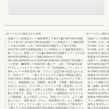
左ページから抽出された内容
右ページから抽出
品種ライン枠商品コード価格標準ドア★-DC◆Z-MFPV¥3,000親
品種ライン枠商品
子ドア★-DC12Z-MFPZ¥8,000品種ライン枠商品コード価格標準
DC00N（L/R）-
ドア★-DC00N（L/R）-MHHS¥29,000親子ドア★-DC00N-
DC00N（L/R）-
MHHT¥31,000下枠種類品種ライン枠商品コード価格薄床見切り
DC00N（L/R）-
材（アルミ）標準ドア▽-YC◆Z-MBM2¥2,000親子ドア▽-YC12Z-
MJM7¥19,000
MHHV¥4,000商品コード価格2000mm▽-5020-
枚建★-DC00N-MJ
MBJK¥4,0004000mm▽-5028-MBJK¥8,000上枠縦枠下枠品種サ
品種ライン枠商品コ
イズ呼称：◆標準ドア0650708一般ドア 上枠・下枠★色名称
MHH6¥33,000
YYプレシャスホワイトVMブラック▽色名称BAシャイングレー
MHW6¥44,000
BMシルバー※薄床見切り材（アルミ）は定尺材の設定もありま
MJE6¥63,000
す。室内ドア ｜ 一般ドアアルミガラス建具190商品の色は、
枚建★-DC24Z-M
印刷の特性上実物とは多少異なる場合がありますのでご了承く
MJGX¥40,000
ださい。掲載価格には、消費税、組立費、工事費、運賃等は含
品コード価格片引戸標
まれていません。ライン枠ノンケーシング枠（固定枠）メンテ
建（連動）★-000
ナンス・補修にあたり必要となる部品・枠部材は、単品での手
★-0003（L/R）-
配も可能です。部品:「トステムブランド補修部品カタログリビ
MBMY¥29,000
ング建材版」および発注システム「部品コード入力」よりご確
枚建★-0006-MBM
認ください。部材:発注システム「部材選択入力」よりご確認く
ライン枠商品コード価
ださい。ラフィスライン枠ノンケーシング枠室内ドア室内引戸
縦枠上吊方式レー
一般ドア上吊方式商品特長P.20仕様表P.44規格表P.110オプショ
縁上吊方式★色名