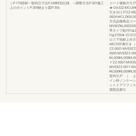
ンP.176部材一覧特注寸法P.248特別仕様 —調整方法P.301施工
コード価格片引戸標準
上のポイントP.309納まり図P.356
★-DA32Z-MC
引き分け戸ZZ-082
0824-MCLZ¥
方式品種商品コード
MVMZ¥6,00025
準タイプ錠付H≦250
H≦2700★-ZC
ロス下地材上吊方式
ABCDEF奥行き（ｍ
ZZ-0001-MVE8ZZ
0005-MVE8ZZ-0
¥4,000¥4,000¥4
ドZZ-0007-MVE8Z
MVE8ZZ-0011-M
¥8,000¥8,000¥8,0
室内引戸 ｜ 上
イン枠ノンケーシ
ットドアラフィス
償部品索引