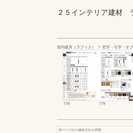
２５インテリア建材 ラフィ
室内建具（ラフィス）
把手・引手・オ
178
179
左ページから抽出された内容