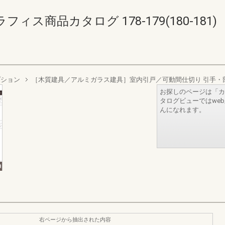
ス商品カタログ 178-179(180-181)
プション
［木質建具／アルミガラス建具］室内引戸／可動間仕切り 引手・
お探しのページは「カ
タログビューではwe
んになれます。
右ページから抽出された内容