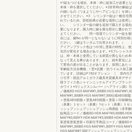
※1錠をつける場合、本体・枠に錠加工が必要と
本体・枠を選択してください。※2非常時の解錠
の細いもの（つまようじやヘアピンなど）を挿し
させてください。※3 シリンダー錠は一般住宅
れているため、防犯効果が必要な場所には使用し
い。 シリンダー錠の鍵を追加で購入する場合は
要になります。購入時に鍵を握る部分に書かれてい
えてください。 同一現場でシリンダー錠を複
合には、鍵No.が同一とならないように特別仕様
ださい。（鍵はランダムで出荷されます。） 詳細は
アイアンブラック色はつや消し塗装の特性上、使
光沢が変化する場合があります。※5プレシャス
は、枠・本体と使用している材質が異なるため本
なって見える事があります。また、経年変化によ
て変色の差が出ることがあります。採用にあたっ
常解錠方法全機種…！窓※抗菌・抗ウイルス加工
ています。詳細はP.182オプション ｜ 室内引
り引手・部品アルミガラス建具木質建具木デザイ
様ラフィス色シャインニッケルアイアンブラック
ホワイト※5リュクスシルバー（ヘアライン調）引
／価格BD-HGS-MAFW¥1,000BE-HGS-MAFW¥1,00
MAFW¥1,000BR-HGS-MAFW¥7,000仕様ABS
＋塗装ABS樹脂＋塗装ABS樹脂＋塗装＋印刷梱
（表裏）１セット（表裏）1セット（表裏）１セ
ッシュプッシュプッシュプッシュ簡易錠（非常解錠
錠商品コード／価格BD-HDK-MAFY¥3,000BE-HDK
MAFY¥3,000YY-HDK-MAFY¥3,000BR-HDK-MAF
装塗装塗装塗装＋印刷引手商品コード／価格BD-H
MAFW¥1,000BE-HGS-MAFW¥1,000YY-HGS-MAFW
HGS-MAFW¥7,000プッシュプッシュプッシュ