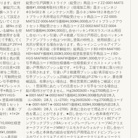
なります。錠付
錠受け引戸調整ストライク（錠受け）商品コードZZ-0001-MATS
は、解錠穴に先
価格¥1,000備考取付け用ネジ（現場加工用）皿タッピンネジ
横へスライド
Φ3.5×50２本（メンテナンス用）皿小ネジM4×18２本色ホワイ
用として設定さ
トブラック天井埋込引戸用錠受けセット商品コードZZ-0005-
ないでくださ
MATSZZ-0006-MATS価格¥4,000¥4,000色ホワイトブラックアウ
、鍵No.が必
トセット用錠受けセット商品コードZZ-0002-MATSZZ-0004-
る鍵No.を控
MATS価格¥4,000¥4,000召し合せパッキンFIXガラスパネル用召
数使用する場
し合せパッキン引違い戸４枚建／引分け戸用召し合せパッキン※
にて手配してく
アイアンブラック色はつや消し塗装の特性上、使用頻度により
P.291※4
光沢が変化する場合があります。色シャインニッケルアイアン
用頻度により
ブラック表示錠（非常解錠付）錠商品コードBD-HEH-MAFYBE-
ホワイト色製品
HEH-MAFY価格¥3,000¥3,000仕様塗装塗装引手商品コードBD-
体等と色が異
HGS-MAFWBE-HGS-MAFW価格¥1,000¥1,000色サテンニッケル
り部位によっ
引手商品コード特別仕様価格ー仕様亜鉛ダイカスト＋メッキ引
ての注意※2非
違い戸専用のプッシュ錠です。※引手は、工場で本体に取り付け
建材をご用意し
て出荷されます。引違い戸２枚建用プッシュ錠/表示錠セレクト
戸｜可動間仕切
引手プッシュプッシュ詳細はP.279詳細はP.278パッキン…要在庫
ン引手標準仕
確認品。在庫がない場合は、弊社営業所に納期をご確認くださ
※4プレシャス
い。！窓採用にあたっての注意セレクト引手をつける場合は、
手※商品コード
錠の取付けができません。H≦26002600＜H≦2700商品コード
0YY-HGS-
■-0001-MAT1■-0002-MAT1価格¥2,000¥4,000梱包内容2本入
樹脂＋塗装ABS樹脂
（L=2600）2本入（L=2700）H≦26002600＜H≦2700商品コード
包内容１セット
※★-0001-MAT1★-0002-MAT1価格¥2,000¥4,000梱包内容2本入
ット（表裏）プ
（L=2600）2本入（L=2700）床色に合わせて埋込ガイドピンの
付）※1※2※
色を選ぶことができます。■召し合せパッキン色本体色YYプレ
-
シャスホワイトプレシャスホワイト／ピュアホワイトBEアイア
Y¥10,000仕様塗
ンブラックブラックBAシャイングレーグレー／トープACクリエ
GS-
オークファブオークMMクリエモカテルウォルナット召し合せパ
¥1,000BR-
ッキン色と本体色の組合せ室内引戸用埋込ガイドピンプレシャ
プッシュ表示錠
スホワイトクリエアイボリークリエオーククリエチェリークリ