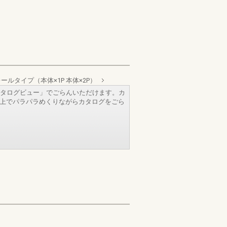
ルタイプ（本体×1P 本体×2P）
タログビュー」でごらんいただけます。カ
b上でパラパラめくりながらカタログをごら