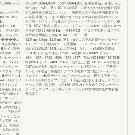
0¥13,000レール
MVE8¥4,000¥4,000¥4,000¥4,000¥4,000…受注生産品。受注から工
場出荷まで5日。受5…要在庫確認品。在庫がない場合は弊社営業
0枠部品セットYY-
所に納期をご確認ください。！窓差額おすすめ品番明細変更時
枠BA-YA13MZ-
の差額枕棚・すっきり棚合わせておすすめ詳細は収納カタログ
L-
をご覧ください。※写真のクローゼットドアはラシッサです。❼
材ZZ-0001-
下枠1埋込下枠床先張り2フラット下レール7700918.5床材12mm
体×1P）（本体×2P）
厚段差133.6010床材12mm厚段差5❻ クロス下地材クロス下地
おこのみセレ
材片側使用例なし差額❻CACB99ボード厚
❹-❺-❻-❼お
12.5mm9.5mm12.5mm/9.5mmクロス下地材組合せパターン
。※規格表内の
AD－クロス下地材枠ボード壁面ボード12.512.59.59.5※クロス下
—❶サイズ呼称
地材の詳細はP.189❻クロス下地材 なし：－¥4,000※詳細は
呼称07・H呼
P.189サイズ/基本寸法（mm）W呼称161718MW（SW）
縦枠・レールセッ
1644（807）1708（839）1824（897）有効開口138814521568H
ール）YYプレ
呼称24H（DH）2400（2377）天井仕上げ面FLDHHSWW詳細は
ャイングレー
P.57本体受5枠（縦枠＋レールセット＋枠部品セット）下枠把手
Xファブオークあ
※ライン枠埋込下枠角型Ｌクロス下地材！窓※色はシャインニッ
し❹デザイン本
ケルです。※RADデザインは手掛け付のため、把手は不要です。
AA→AAデザイ
※RAD（手掛けタイプ）には、TD色設定はありません。※ノンケ
選択されます
ーシング枠（固定枠）はP.166103室内ドア室内引戸クローゼッ
色が選択されま
トドアラフィスライン枠ノンケーシング枠玄関収納造作材有償
覧P.38サイ
部品索引
734（705）
6789321068H
HHSWW詳細は
ット）下枠把手
はシャインニッ
手は不要です。
ません。把手の
は、印刷の特性
ください。掲