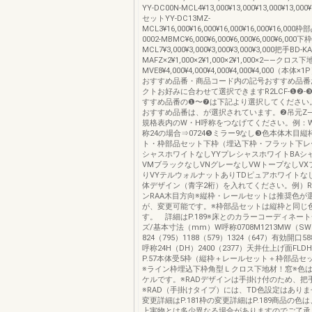
YY-DC00N-MCL4¥13,000¥13,000¥13,000¥13,00
セットYY-DC13MZ-
MCL3¥16,000¥16,000¥16,000¥16,000¥16,00
0002-MBMC¥6,000¥6,000¥6,000¥6,000¥6,000下
MCL7¥3,000¥3,000¥3,000¥3,000¥3,000把手BD-KA
MAFZ×2¥1,000×2¥1,000×2¥1,000×2――クロス下地
MVE8¥4,000¥4,000¥4,000¥4,000¥4,000（本
おすすめ品番・商品コード内の記号おすすめ品番
クトお好みに合わせて選択できますR2LCF-❶❷-❸-
すすめ品番の❶〜❼は下記より選択してください
おすすめ品番は、が選択されています。❷吊元Z
規格表内のW・H呼称をつなげてください。例：W
称24の場合⇒0724❺ミラー9なし❸色本体木目
ト・枠部品セット下枠（埋込下枠・フラット下レ
シャスホワイトなしYYプレシャスホワイトBAシ
VMブラックなしVNグレーなしVWトープなしV
りVYテルウォルナットありTDピュアホワイトな
体デザイン（青字2桁）を入れてください。例）R
ンRAA木目方向※縦枠・レールセットは推奨色が
が、変更可能です。※枠部品セットは縦枠と同じ
す。 詳細はP.189※床とのカラーコーディネート一
ズ/基本寸法（mm）W呼称0708M1213MW（SW）
824（795）1188（579）1324（647）有効開口588
呼称24H（DH）2400（2377）天井仕上げ面FLD
P.57本体受5枠（縦枠＋レールセット＋枠部品セ
※ライン枠埋込下枠角型Ｌクロス下地材！窓※色
ケルです。※RADデザインは手掛け付のため、把
※RAD（手掛けタイプ）には、TD色設定はあり
変更詳細はP.181枠の変更詳細はP.189商品の色
上実物とは多少異なる場合がありますのでご了承