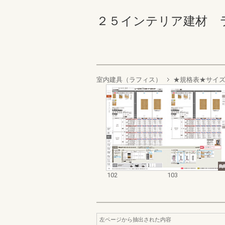
２５インテリア建材 ラフィ
室内建具（ラフィス）
★規格表★サイ
102
103
左ページから抽出された内容