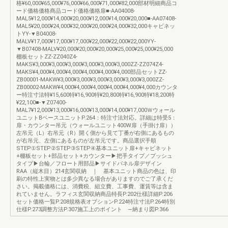
格¥60,000¥65,000¥76,000¥66,000¥71,000¥82,000部材明細商品コ
ード価格価格商品コード価格価格扉■-AA04008-
MAL5¥12,000¥14,000¥20,000¥12,000¥14,000¥20,000■-AA07408-
MAL5¥20,000¥24,000¥32,000¥20,000¥24,000¥32,000キャビネッ
トYY-▼B04008-
MALV¥17,000¥17,000¥17,000¥22,000¥22,000¥22,000YY-
▼B07408-MALV¥20,000¥20,000¥20,000¥25,000¥25,000¥25,000
棚板セットZZ-ZZ040Z4-
MAKS¥3,000¥3,000¥3,000¥3,000¥3,000¥3,000ZZ-ZZ074Z4-
MAKS¥4,000¥4,000¥4,000¥4,000¥4,000¥4,000部品セットZZ-
ZB00001-MAKW¥3,000¥3,000¥3,000¥3,000¥3,000¥3,000ZZ-
ZB00002-MAKW¥4,000¥4,000¥4,000¥4,000¥4,000¥4,000カウンタ
ー特注寸法特¥15,600特¥16,900特¥20,800特¥16,900特¥18,200特
¥22,100■-▼Z07400-
MAL7¥12,000¥13,000¥16,000¥13,000¥14,000¥17,000Ｗウォール
ユニットBベースユニットP.264：特注寸法対応。詳細は特受5：
扉・カウンター吊元（ウォールユニット400W扉（手掛け扉））
左吊元（L）右吊元（R）開く側から見て丁番が右側にあるもの
が右吊元、左側にあるものが左吊元です。商品選択手順
STEP①STEP②STEP③STEP④基本ユニット扉+キャビネット
+棚板セット+部品セット+カウンター▶把手タイプ／プッシュ
タイプ▶台輪／フロート用部品▶サイドパネル扉デザイン
RAA（縦木目）214玄関収納 ｜ 基本ユニット商品の色は、印
刷の特性上実物とは多少異なる場合がありますのでご了承くだ
さい。掲載価格には、消費税、組立費、工事費、運賃等は含ま
れていません。ラフィス玄関収納商品特長P.202仕様詳細P.206
セット価格一覧P.208規格表オプションP.224特注寸法P.264特別
仕様P.273調整方法P.307施工上のポイント —納まり図P.366