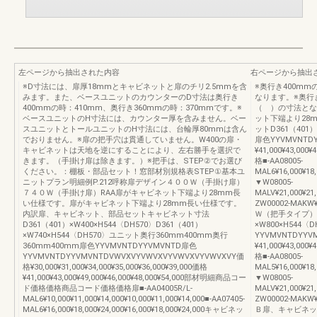
左ページから抽出された内容
右ページから抽出
※D寸法には、扉厚18mmとキャビネットと扉のチリ2.5mmを含
※奥行き400m
みます。また、ベースユニットのカウンターのD寸法は奥行き
なります。※奥行
400mmの時：410mm、奥行き360mmの時：370mmです。※
（ ）の寸法とな
ベースユニットのH寸法には、カウンター厚を含みません。ベー
ット下端より28
スユニットとトールユニットのH寸法には、台輪厚80mmは含ん
ットD361（401）
でおりません。※扉の把手穴は貫通していません。W400の扉・
扉色YYVMVNTDY
キャビネットは天地を逆にすることにより、左右勝手を選択で
¥41,000¥43,00
きます。（手掛け扉は除きます。）※把手は、STEP②でお選び
格■-AA08005-
ください。：棚板・部品セット！窓部材別規格表STEP①基本ユ
MAL6¥16,000¥18,
ニットプラン明細例P.212呼称扉デザイン４００Ｗ（手掛け扉）
▼W08005-
７４０Ｗ（手掛け扉）RAA扉がキャビネット下端より28mm長
MALV¥21,000¥21,
い仕様です。扉がキャビネット下端より28mm長い仕様です。
ZW00002-MAKW¥4
内訳扉、キャビネット、部品セットキャビネット寸法
Ｗ（把手タイプ）
D361（401）×W400×H544〈DH570〉D361（401）
×W800×H544〈
×W740×H544〈DH570〉ユニット奥行360mm400mm奥行
YYVMVNTDYYV
360mm400mm扉色YYVMVNTDYYVMVNTD扉色
¥41,000¥43,00
YYVMVNTDYYVMVNTDVWVXVYVWVXVYVWVXVYVWVXVY価
格■-AA08005-
格¥30,000¥31,000¥34,000¥35,000¥36,000¥39,000価格
MAL5¥16,000¥18,
¥41,000¥43,000¥49,000¥46,000¥48,000¥54,000部材明細商品コー
▼W08005-
ド価格価格商品コード価格価格扉■-AA04005R/L-
MALV¥21,000¥21,
MAL6¥10,000¥11,000¥14,000¥10,000¥11,000¥14,000■-AA07405-
ZW00002-MAKW¥4
MAL6¥16,000¥18,000¥24,000¥16,000¥18,000¥24,000キャビネッ
Ｂ扉、キャビネッ