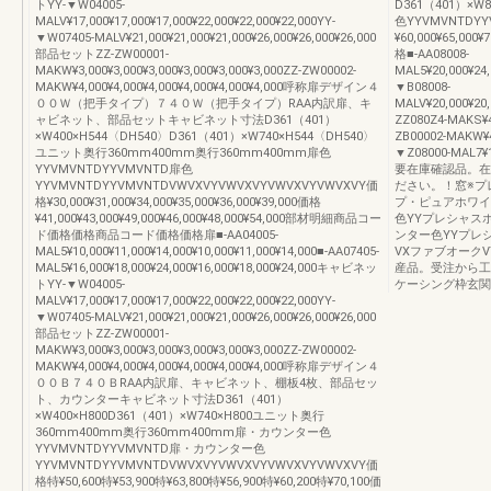
トYY-▼W04005-
D361（401）×
MALV¥17,000¥17,000¥17,000¥22,000¥22,000¥22,000YY-
色YYVMVNTDYY
▼W07405-MALV¥21,000¥21,000¥21,000¥26,000¥26,000¥26,000
¥60,000¥65,00
部品セットZZ-ZW00001-
格■-AA08008-
MAKW¥3,000¥3,000¥3,000¥3,000¥3,000¥3,000ZZ-ZW00002-
MAL5¥20,000¥24,
MAKW¥4,000¥4,000¥4,000¥4,000¥4,000¥4,000呼称扉デザイン４
▼B08008-
００Ｗ（把手タイプ）７４０Ｗ（把手タイプ）RAA内訳扉、キ
MALV¥20,000¥20,
ャビネット、部品セットキャビネット寸法D361（401）
ZZ080Z4-MAKS¥4,
×W400×H544〈DH540〉D361（401）×W740×H544〈DH540〉
ZB00002-MAKW¥4,
ユニット奥行360mm400mm奥行360mm400mm扉色
▼Z08000-MAL7¥12
YYVMVNTDYYVMVNTD扉色
要在庫確認品。在
YYVMVNTDYYVMVNTDVWVXVYVWVXVYVWVXVYVWVXVY価
ださい。！窓※プ
格¥30,000¥31,000¥34,000¥35,000¥36,000¥39,000価格
プ・ピュアホワイ
¥41,000¥43,000¥49,000¥46,000¥48,000¥54,000部材明細商品コー
色YYプレシャスホ
ド価格価格商品コード価格価格扉■-AA04005-
ンター色YYプレ
MAL5¥10,000¥11,000¥14,000¥10,000¥11,000¥14,000■-AA07405-
VXファブオーク
MAL5¥16,000¥18,000¥24,000¥16,000¥18,000¥24,000キャビネッ
産品。受注から工
トYY-▼W04005-
ケーシング枠玄関
MALV¥17,000¥17,000¥17,000¥22,000¥22,000¥22,000YY-
▼W07405-MALV¥21,000¥21,000¥21,000¥26,000¥26,000¥26,000
部品セットZZ-ZW00001-
MAKW¥3,000¥3,000¥3,000¥3,000¥3,000¥3,000ZZ-ZW00002-
MAKW¥4,000¥4,000¥4,000¥4,000¥4,000¥4,000呼称扉デザイン４
００Ｂ７４０ＢRAA内訳扉、キャビネット、棚板4枚、部品セッ
ト、カウンターキャビネット寸法D361（401）
×W400×H800D361（401）×W740×H800ユニット奥行
360mm400mm奥行360mm400mm扉・カウンター色
YYVMVNTDYYVMVNTD扉・カウンター色
YYVMVNTDYYVMVNTDVWVXVYVWVXVYVWVXVYVWVXVY価
格特¥50,600特¥53,900特¥63,800特¥56,900特¥60,200特¥70,100価