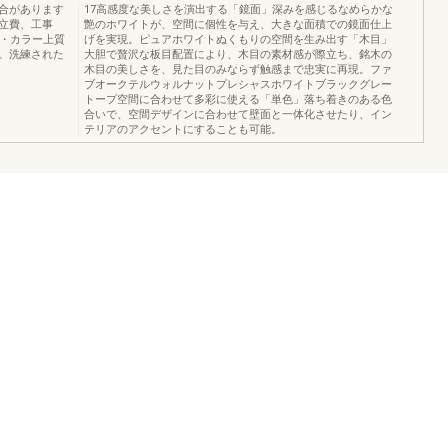
合があります
17高感度な美しさを演出する「鏡面」深みを感じるなめらかな
立費、工事
艶のホワイトが、空間に個性を与え、大きな面積での鏡面仕上
感・カラー上質
げを実現。ピュアホワイトぬくもりの空間を生み出す「木目」
。洗練された
大胆で贅沢な板目配置により、木目の素材感が際立ち、銘木の
木目の美しさを、見た目のみならず触感まで忠実に再現。ファ
ブオークテルウォルナットプレシャスホワイトブラックグレー
トープ空間に合わせて多彩に使える「単色」落ち着きのある色
合いで、空間デザインに合わせて壁面と一体化させたり、イン
テリアのアクセントにすることも可能。