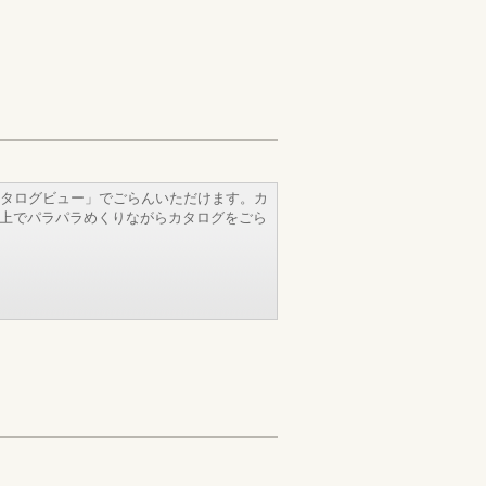
タログビュー」でごらんいただけます。カ
b上でパラパラめくりながらカタログをごら