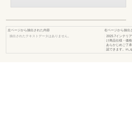
左ページから抽出された内容
右ページから抽出
抽出されたテキストデータはありません。
2025.7イン
け商品仕様・価格
あらかじめご了承
認できます。in_qp