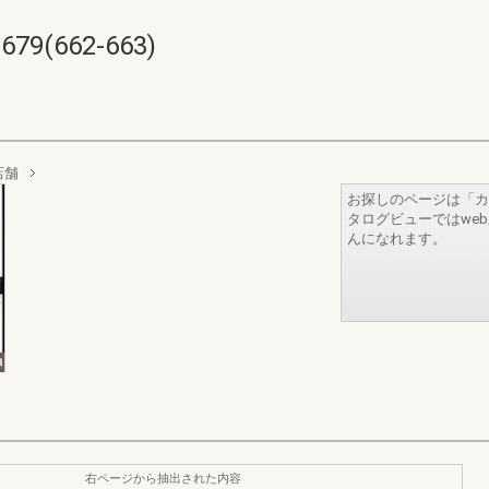
9(662-663)
店舗
お探しのページは「カ
タログビューではwe
んになれます。
右ページから抽出された内容