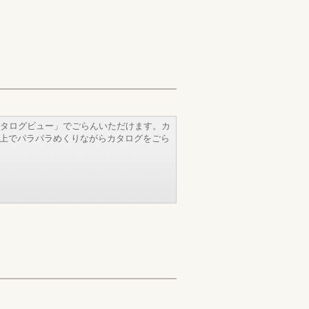
タログビュー」でごらんいただけます。カ
b上でパラパラめくりながらカタログをごら