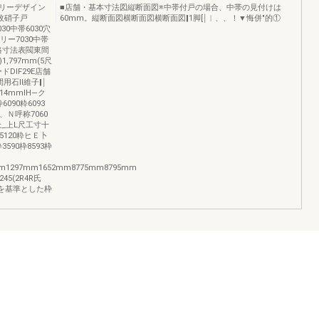
リーデザイン
■店舗・基本寸法図縦断面図※中帯付戸の場合、中帯の見付けは
一枚硝子戸
60mm。縦断面図横断面図横断面図‖1脚[￨︱、、！▼悔併″的①
030中帯6030穴
リー7030中帯
規格寸法表閥東間
,797mm(5尺
ドDIF29E店舗
用石ll維子‖￨
14mmIH―ク
090粋6093
、Ｎ呼称7060
図上_上L尺工寸十
5120粋ヒＥ卜
590枠8593枠
m1297mm1652mm8775mm8795mm
45(2R4R氏
寸柱を基準とした枠