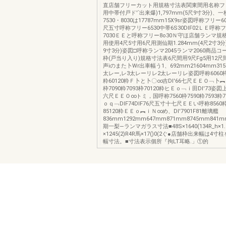
直店舗フリーカット用規格寸法表関東間用名称フ
用中帯付戸ド′`出来爆)1,797mm(5尺9寸3分)、
7530・8030は17787mm15X9sr姿図呼称フリー6
尺五寸呼称フリー6530中帯6S30DlF02ＬＥ呼称フ
7030ＥＥと呼称フリー8o30Ｎ守ほ店舗ランマ
用使用4尺5寸用6尺用測仙期1.284mm(4尺2寸3分)1
9寸3分)姿図□呼称ランマ2045ランマ2060商品コー
枠(戸当り入り)規格寸法表6尺間用9尺Fg5用12尺間
声iのまた卜Wr出車幅う1、692mm21604mm315
太レー,レ3太レーリレ2太レーリレ姿図呼称6060枠6
粋60120粋Ｆ卜と卜〇∞吉Dl'66七尺ＥＥＯ﹁卜︻
枠7090粋7093枠70120粋ヒＥｏ﹁ｉ田Dl'73姿
六尺ＥＥＯ∞トミ，国呼称7560枠7590粋7593粋7
ｏｑ﹁DlF74DlF76尺五寸十七尺ＥＥい呼称8560粋3
85120粋ＥＥｏ︻ｉＮ∞め、Dl'7901F81離璃艦
836mm1292mm647mm871mm8745mm841m
期一梨―ランマガラス寸法■48S×1640(134R_h×1.2
×1245(2)R4R馬×17()0(2ぐ●店舗枠出来幅は4
幅寸法。■寸法表示個所『拘LT耳略.」①的