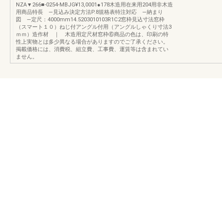
NZA▼266■-0254-MBJG¥13,0001●178木造用在来用204用非木造
用商品特長 —見込み決定方法P.8規格表特注対応 —納まり
図 —定尺：4000mm14.5203010103R1C2窓枠見込寸法窓枠
（スマート１０）ねじ付アングル付用（アングルしゃくり寸法3
ｍｍ）造作材 ｜ 木造用定尺材窓枠⑥商品の色は、印刷の特
性上実物とは多少異なる場合がありますのでご了承ください。
掲載価格には、消費税、組立費、工事費、運賃等は含まれてい
ません。