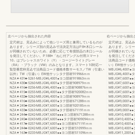
左ページから抽出された内容
右ページから抽出
定尺材は、見込みによって他シリーズ用と兼用しているものが
定尺材は、見込み
あります。シリーズ別の見込み寸法決定方法はP.8※木口シール
あります。シリー
が同梱されていないため、必要に応じて有償部品の木口シール
が同梱されていな
を発注してください。P.188※「ねじ付アングル付用スマート
を発注してくださ
10」はプレシャスホワイト（Y）・コージーライトグレー
法商品コード価格
（RA）・ブラック（VM）のみとなります。スマート10対応一
い）EW他サッシタテ部
覧型番窓枠見込寸法商品コード価格本数サーモス／TW（引違い
MBJG¥6,4001●
以外）TW（引違い）EW他サッシタテ部材919966ｍｍ
MBJG¥6,4001●
NZA▼431■-5261-MBJG¥6,4001●ヨコ部材919863ｍｍ
MBJG¥7,6001●
NZA▼430■-5260-MBJG¥6,4001●タテ部材908979ｍｍ
MBJG¥7,6001●
NZA▼416■-0256-MBJG¥6,4001●●ヨコ部材908876ｍｍ
MBJG¥7,6001●
NZA▼415■-0255-MBJG¥6,4001●●タテ部材920082ｍｍ
MBJG¥7,6001●
NZA▼432■-5262-MBJG¥6,4001●ヨコ部材908979ｍｍ
MBJG¥9,0001●
NZA▼416■-0256-MBJG¥6,4001●タテ部材671288ｍｍ
MBJG¥9,0001●
NZA▼245■-0243-MBJG¥7,6001●ヨコ部材920185ｍｍ
MBJG¥9,0001●
NZA▼433■-5263-MBJG¥7,6001●タテ部材671191ｍｍ
MBJG¥9,0001●
NZA▼244■-0242-MBJG¥7,6001●●●ヨコ部材671288ｍｍ
MBJG¥10,4001
NZA▼245■-0243-MBJG¥7,6001●●●タテ部材909094ｍｍ
MBJG¥10,4001
NZA▼417■-0257-MBJG¥7,6001●●ヨコ部材671191ｍｍ
MBJG¥10,4001
NZA▼244■-0242-MBJG¥7,6001●●タテ部材510999ｍｍ
MBJG¥10,4001
NZA▼163■-0233-MBJG¥7,6001●●ヨコ部材511096ｍｍ
MBJG¥11,2001