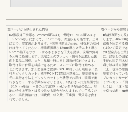
左ページから抽出された内容
右ページから抽出
KA階段施工性厚さ12mmの蹴込板もご用意POINT02蹴込板は
■階段裏面から見
「5.5mm厚」に加えて、「12mm厚」の選択も可能です。より
ります。40408
頑丈で、安定感があります。※音鳴り防止のため、補強材の取付
踏板を固定する樹
けは行ってください。標準選択厚さ12mm厚さ２倍以上！厚さ
ら叩いて固定でき
5.5mm施工をサポートするさまざまな工夫を提供。現場の負荷
のL型金具をご用
を大幅に軽減します。現場ごとのプレカット情報を記載した図
に、踏板との固定
面を製品に同梱。また、見積り時に同じ図面が印刷できます。
手配の固定用木材
取付け前に仕様を確認できるため、スムーズに取付け始めるこ
廻り踏板廻り側板
とができます。加工図面をご提供POINT01拾い出し明細表「奥
（上）現場の省施
行きピッタリカット」標準POINT03直線用踏板は、現場情報を
現場で行っている
元に奥行き寸法をピッタリカットした状態でお届け。現場で奥
プレカットサービ
行きをカットする手間がかかりません。※奥行き＝指定踏面寸法
くプレカット「側
（0.5mm単位）＋鼻の出寸法20mmピッタリ4商品の色は、印
しくは、「床・階
刷の特性上実物とは多少異なる場合がありますのでご了承くだ
をCheck!!in_qp0
さい。掲載価格には、消費税、組立費、工事費、運賃等は含ま
れていません。