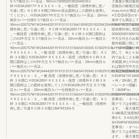
S:1/1無目カバー見込：90mm10090201002544576Ｃ
ス重量が無目載荷
枠 H353A20017ＰＲＥＳＥＡ－Ｓ＿一般段窓（排煙外倒し窓／
⑤無目の耐風圧強
引違い窓）ＲＣ枠３８開口90mm見込図枠はこの図枠を使用し
max,minが
てください。H353A20017中方立 S:1/1無目カバー見込：20mm
※①②③④⑤のす
無目カバー仕様S:1/1無目カバー見込：
条件でも満足して
90mm205757W1W244442019191515151566100902010025W25441944195757663
H353PA0201005
煙外倒し窓／引違い窓） ＲＣ枠 H353A20017ＰＲＥＳＥＡ－Ｓ
段排煙外倒し窓隠
＿一般段窓（排煙外倒し窓／引違い窓）ＲＣ枠３８開口図枠は
0050050010001
このh2中方立 S:1/1無目カバー見込：20mm無目カバー無目カ
中方立付きのみ製
バー見込：
製作範囲に関して
90mm205757W1W24444201919151515156654105545.510029100h11925W2544194
レーター隠蔽）の
ＰＲＥＳＥＡ－Ｓ＿一般 段窓（排煙外倒し窓／引違い窓） ＲＣ
関して、Wとｈ2
枠 ３８開口 H353A200ＰＲＥＳＥＡ－段窓（排煙外ＲＣ枠３８
内であることを確
開口図枠はこのh2中方立 S:1/1無目カバー見込：20mm無目カ
作範囲,Wとh1
バー無目カバー見込：
れば製作可中方立
90mm205757W1W24444201919151515156654105545.510029100h11925W2544194
耐風圧制限耐風圧
ＰＲＥＳＥＡ－Ｓ＿一般 段窓（排煙外倒し窓／引違い窓） ＲＣ
H353PAF101240
枠 ３８開口 H353A200ＰＲＥＳＥＡ－段窓（排煙外ＲＣ枠３８
＝W／2外倒し窓
開口図枠はこの図枠を使用してくだH353A20h2中方立 S:1/1無
ペレーター隠蔽）S-
目カバー見込：20mm無目カバー仕様無目カバー見込：
7（3600Pa）
90mm205757W1W24444201919151515156654105545.5100299020100h11925W254
H354PAF001005
ＰＲＥＳＥＡ－Ｓ＿一般 段窓（排煙外倒し窓／引違い窓） ＲＣ
意事項）・オペレ
枠 ３８開口 H353A20017ＰＲＥＳＥＡ－Ｓ＿一般段窓（排煙外
限グラフは全開口、
倒し窓／引違ＲＣ枠３８開口86PRESEA-S
ます。・最大連窓
S-6耐風圧強度制
車S-5、S-63点滑
6H354PAF00200
意事項）・オペレ
限グラフは全開口、
ます。・最大連窓数