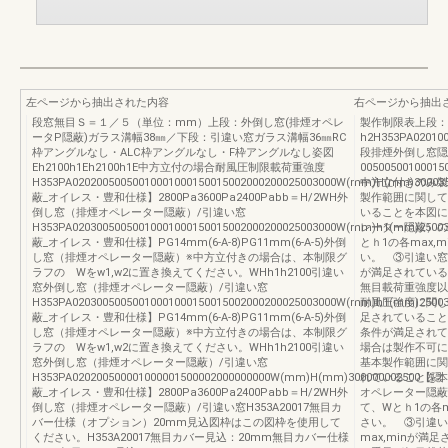
左ページから抽出された内容
右ページから抽出
段窓無目Ｓ＝１／５（単位：mm）上段：外倒し窓(排煙オペレ
製作制限表上段：
ータP隠蔽)ガラス溝幅38㎜／下段：引違い窓ガラス溝幅36㎜RC
h2H353PA02010
枠アングルなし・ALC枠アングルなし・F枠アングルなし姿図
段排煙外倒し窓隠
Eh2100h1Eh2100h1E中方立付の場合耐風圧制限載荷重強度
0050050010001
H353PA02020050050010001000150015002000200025003000W(mm)H(mm)3000
中方立付きのみ製
蔽_オイレス・豊和仕様】2800Pa3600Pa2400Pabb＝H/2WH外
製作範囲に関して
倒し窓（排煙オペレーター隠蔽）/引違い窓
いることを本図に
H353PA02030050050010001000150015002000200025003000W(mm)h1(mm)250
レーター隠蔽）の
蔽_オイレス・豊和仕様】PG14mm(6-A-8)PG11mm(6-A-5)外倒
とｈ1の各max
し窓（排煙オペレーター隠蔽）※中方立付きの場合は、本制限グ
い。 ③引違い窓
ラフの Wをw1,w2に置き換えてください。WHh1h2100引違い
が満足されている
窓外倒し窓（排煙オペレーター隠蔽）/引違い窓
無目載荷重強度以
H353PA02030050050010001000150015002000200025003000W(mm)h1(mm)250
耐風圧強度に関して
蔽_オイレス・豊和仕様】PG14mm(6-A-8)PG11mm(6-A-5)外倒
足されていること
し窓（排煙オペレーター隠蔽）※中方立付きの場合は、本制限グ
条件が満足されて
ラフの Wをw1,w2に置き換えてください。WHh1h2100引違い
場合は製作不可に
窓外倒し窓（排煙オペレーター隠蔽）/引違い窓
基本製作範囲に関
H353PA020200500001000001500002000000000W(mm)H(mm)300000002500【隠
れていることを本
蔽_オイレス・豊和仕様】2800Pa3600Pa2400Pabb＝H/2WH外
オペレーター隠蔽
倒し窓（排煙オペレーター隠蔽）/引違い窓H353A20017無目カ
て、Wとｈ1の各
バー仕様（オプション）20mm見込図枠はこの図枠を使用して
さい。 ③引違い
ください。H353A20017無目カバー見込：20mm無目カバー仕様
max,minが