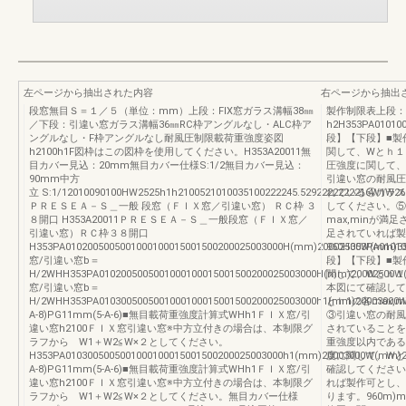
左ページから抽出された内容
右ページから抽出
段窓無目Ｓ＝１／５（単位：mm）上段：FIX窓ガラス溝幅38㎜
製作制限表上段：
／下段：引違い窓ガラス溝幅36㎜RC枠アングルなし・ALC枠ア
h2H353PA01010
ングルなし・F枠アングルなし耐風圧制限載荷重強度姿図
段】【下段】■製
h2100h1F図枠はこの図枠を使用してください。H353A20011無
関して、Wとｈ１・
目カバー見込：20mm無目カバー仕様S:1/2無目カバー見込：
圧強度に関して、
90mm中方
引違い窓の耐風圧
立 S:1/12010090100HW2525h1h2100521010035100222245.5292222222216W1W26
れている④ガラス
ＰＲＥＳＥＡ－Ｓ＿一般 段窓（ＦＩＸ窓／引違い窓） ＲＣ枠 ３
してください。⑤
８開口 H353A20011ＰＲＥＳＥＡ－Ｓ＿一般段窓（ＦＩＸ窓／
max,minが
引違い窓）ＲＣ枠３８開口
足されていれば製
H353PA0102005005001000100015001500200025003000H(mm)20002500W(mm)3
960H353PA0101
窓/引違い窓b＝
段】【下段】■製
H/2WHH353PA0102005005001000100015001500200025003000H(mm)20002500W
関して、Wとｈ１
窓/引違い窓b＝
本図にて確認して
H/2WHH353PA0103005005001000100015001500200025003000h1(mm)2000300
とｈ1の各max
A-8)PG11mm(5-A-6)■無目載荷重強度計算式WHh1ＦＩＸ窓/引
③引違い窓の耐風
違い窓h2100ＦＩＸ窓引違い窓※中方立付きの場合は、本制限グ
されていることを
ラフから W1＋W2≦W×２としてください。
重強度以内である
H353PA0103005005001000100015001500200025003000h1(mm)20003000W(mm)
度に関して、Wとh
A-8)PG11mm(5-A-6)■無目載荷重強度計算式WHh1ＦＩＸ窓/引
確認してください
違い窓h2100ＦＩＸ窓引違い窓※中方立付きの場合は、本制限グ
れば製作可とし、
ラフから W1＋W2≦W×２としてください。無目カバー仕様
ります。960m