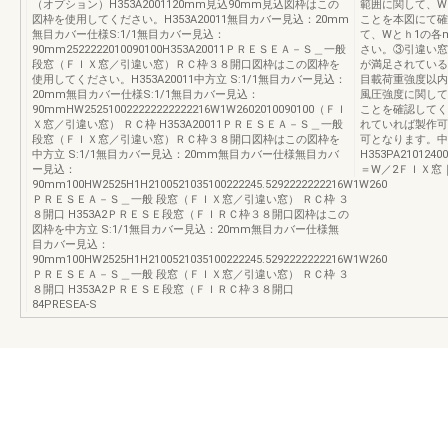
（オプション）H353A2001120mm見込90mm見込図枠はこの
範囲に関して、W
図枠を使用してください。H353A20011無目カバー見込：20mm
ことを本図にて確
無目カバー仕様S:1/1無目カバー見込：
て、Wとｈ1の各
90mm2522222010090100H353A20011ＰＲＥＳＥＡ－Ｓ＿一般
さい。③引違い窓
段窓（ＦＩＸ窓／引違い窓）ＲＣ枠３８開口図枠はこの図枠を
が満足されている
使用してください。H353A20011中方立 S:1/1無目カバー見込：
目載荷重強度以内
20mm無目カバー仕様S:1/1無目カバー見込：
風圧強度に関して、
90mmHW252510022222222222216W1W2602010090100（ＦＩ
ことを確認してく
Ｘ窓／引違い窓） ＲＣ枠 H353A20011ＰＲＥＳＥＡ－Ｓ＿一般
れていれば製作可
段窓（ＦＩＸ窓／引違い窓）ＲＣ枠３８開口図枠はこの図枠を
可となります。中
中方立 S:1/1無目カバー見込：20mm無目カバー仕様無目カバ
H353PA2101240
ー見込：
＝W／2ＦＩＸ窓｜Ｆ
90mm100HW2525H1H2100521035100222245.5292222222216W1W260
ＰＲＥＳＥＡ－Ｓ＿一般 段窓（ＦＩＸ窓／引違い窓） ＲＣ枠 ３
８開口 H353A2ＰＲＥＳＥ段窓（ＦＩＲＣ枠３８開口図枠はこの
図枠を中方立 S:1/1無目カバー見込：20mm無目カバー仕様無
目カバー見込：
90mm100HW2525H1H2100521035100222245.5292222222216W1W260
ＰＲＥＳＥＡ－Ｓ＿一般 段窓（ＦＩＸ窓／引違い窓） ＲＣ枠 ３
８開口 H353A2ＰＲＥＳＥ段窓（ＦＩＲＣ枠３８開口
84PRESEA-S