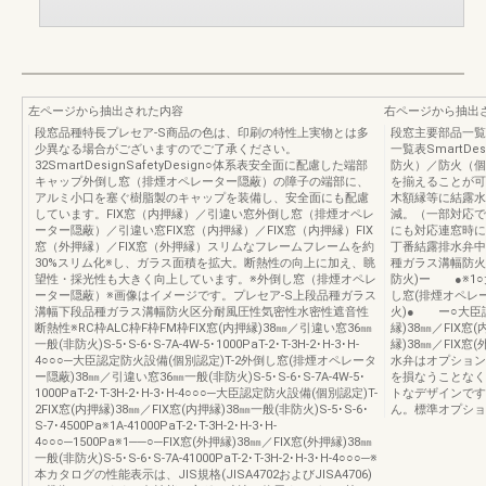
左ページから抽出された内容
右ページから抽出
段窓品種特長プレセア-S商品の色は、印刷の特性上実物とは多
段窓主要部品一覧
少異なる場合がございますのでご了承ください。
一覧表SmartDes
32SmartDesignSafetyDesign○体系表安全面に配慮した端部
防火）／防火（個
キャップ外倒し窓（排煙オペレーター隠蔽）の障子の端部に、
を揃えることが可
アルミ小口を塞ぐ樹脂製のキャップを装備し、安全面にも配慮
木額縁等に結露水
しています。FIX窓（内押縁）／引違い窓外倒し窓（排煙オペレ
減。（一部対応で
ーター隠蔽）／引違い窓FIX窓（内押縁）／FIX窓（内押縁）FIX
にも対応連窓時に
窓（外押縁）／FIX窓（外押縁）スリムなフレームフレームを約
丁番結露排水弁中
30%スリム化※し、ガラス面積を拡大。断熱性の向上に加え、眺
種ガラス溝幅防火区
望性・採光性も大きく向上しています。※外倒し窓（排煙オペレ
防火)ー ●※1
ーター隠蔽）※画像はイメージです。プレセア-S上段品種ガラス
し窓(排煙オペレー
溝幅下段品種ガラス溝幅防火区分耐風圧性気密性水密性遮音性
火)● ー○大臣
断熱性※RC枠ALC枠F枠FM枠FIX窓(内押縁)38㎜／引違い窓36㎜
縁)38㎜／FIX窓
一般(非防火)S-5･S-6･S-7A-4W-5･1000PaT-2･T-3H-2･H-3･H-
縁)38㎜／FIX窓
4○○○─大臣認定防火設備(個別認定)T-2外倒し窓(排煙オペレータ
水弁はオプション
ー隠蔽)38㎜／引違い窓36㎜一般(非防火)S-5･S-6･S-7A-4W-5･
を損なうことなく
1000PaT-2･T-3H-2･H-3･H-4○○○─大臣認定防火設備(個別認定)T-
トなデザインです
2FIX窓(内押縁)38㎜／FIX窓(内押縁)38㎜一般(非防火)S-5･S-6･
ん。標準オプショ
S-7･4500Pa※1A-41000PaT-2･T-3H-2･H-3･H-
4○○○─1500Pa※1──○─FIX窓(外押縁)38㎜／FIX窓(外押縁)38㎜
一般(非防火)S-5･S-6･S-7A-41000PaT-2･T-3H-2･H-3･H-4○○○─※
本カタログの性能表示は、JIS規格(JISA4702およびJISA4706)