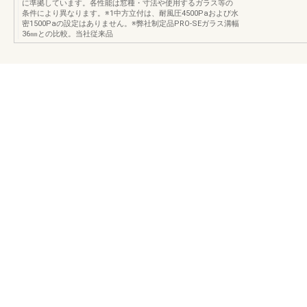
に準拠しています。各性能は窓種・寸法や使用するガラス等の
条件により異なります。※1中方立付は、耐風圧4500Paおよび水
密1500Paの設定はありません。※弊社制定品PRO-SEガラス溝幅
36㎜との比較。当社従来品