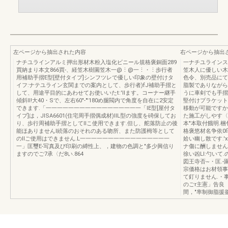
左ページから抽出された内容
右ページから抽出
ナチユラインアルミ押出形材木粉入塩化ビニール規格褒銅面289
一ナチユラインス
買納まり本文866買-、経笠木樹園笠木一@⋮@一⋮・⋮歩行者
笠木人に優しい木
用補助手摺E型[壁付タイプ]シンフツレで優しい印象の壁付けタ
色令、別売品にて
イフ:ナテユライン玄関までの案内として、歩行者)fJ補助手摺と
脂製でありながら
して、用途平目的にあわせてお使いいたt:'llます。コーナー継手
うに車剣でも手摺
傾斜II!大40・Sで、左右60"-"'180め腿閥内で角度を自在に2安定
堅付けプラケット
できます.「一一一一一一一一一一一一一一一一一「IE型[屋付タ
移動が可能ですか
イプ]は，JISA6601(住宅周手摺偶成材)IIL型の強度を碕保してお
た施工がしやす〈
り、歩行周補助手摺としてllこ使用できます.但し、舵落防止の後
本"本取付餓明.梱
能ほありませんl続落のおそれのある吻所、また防護栂等として
格褒悠材名争依0
のllご使用はできません.L一一一一一一一一一一一一一一一一
姶い幽し散です.'x
一」匡璽E-写真及び印刷の縛性上、，建物の色調と"多少興信り
ナ傷に酬しません
ますのでご7承〈だ8い.864
徐い凶Ll:勺いて.
図王寺否~・匡.-園-.
宗価格はお材領事
て釘りません.・
のごr主憲」告良
間，"率制御脂援釜