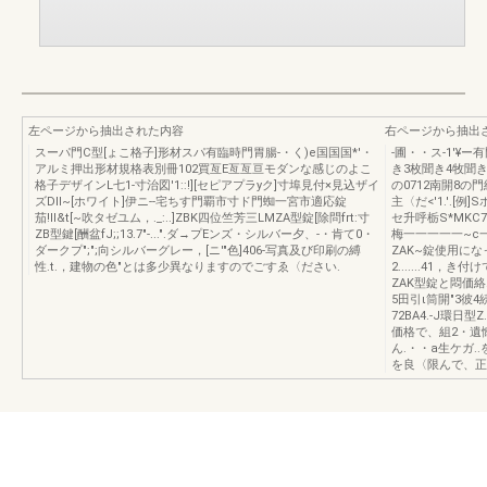
左ページから抽出された内容
右ページから抽出
スーパ門C型[ょこ格子]形材スパ有臨時門胃腸-・く)e国国国*'・
-圃・・ス-1'
アルミ押出形材規格表別冊102買亙E亙亙亘モダンな感じのよこ
き3枚聞き4牧聞
格子デザインL七1-寸治図'1::!][セピアプラyク]寸埠見付×見込ザイ
の0712南開8の
ズDll~[ホワイト]伊ニ--宅ちす門覇市寸ド門蜘一宮市適応錠
主〈だ<'1.'.[
茄!Il&t[~吹タゼユム，._:..]ZBK四位竺芳三LMZA型錠[除問frt:寸
セ升呼栃S*MKC7
ZB型鍵[酬盆fJ;;13.7"-...".ダ→プEンズ・シルバー夕、-・肯て0・
梅一一一一一~c
ダークプ";";向シルバーグレー，[ニ'"色]406-写真及び印刷の縛
ZAK~錠使用に
性.t.，建物の色"とは多少異なりますのでごすゑ〈ださい.
2.......41，き
ZAK型錠と悶価絡.
5田引ι筒開"3彼4
72BA4.-J環日
価格で、組2・遺憾
ん.・・a生ケガ.
を良〈限んで、正