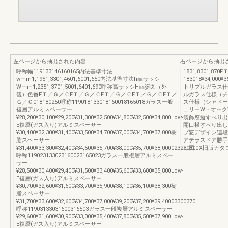
左ページから抽出された内容
右ページから抽出
呼称幅119133146160165内法基準寸法
1831,8301,87
wmm1,1951,3301,4601,6001,650内法基準寸法h㎜サッシ
183018¥34,000¥3
Wmm1,2351,3701,5001,6401,690呼称高サッシH㎜姿図（外
トリプルガラス仕様
観）色番FＴ／Ｇ／ＣFＴ／Ｇ／ＣFＴ／Ｇ／ＣFＴ／Ｇ／ＣFＴ／
ルガラス仕様（チェ
Ｇ／Ｃ018180250呼称119018133018160018165018ガラス一般
ス仕様（シャドーオ
複層アルミスペーサー
ェリーW・オーク
¥28,200¥30,100¥29,200¥31,300¥32,500¥34,800¥32,500¥34,800Low-
装飾窓縦すべり出
E複層(ガス入り)アルミスペーサー
開口横すべり出し
¥30,400¥32,300¥31,400¥33,500¥34,700¥37,000¥34,700¥37,000樹
プ窓デザイン連段
脂スペーサー
アテラスドア勝手
¥31,400¥33,300¥32,400¥34,500¥35,700¥38,000¥35,700¥38,000023230300
り図FIX旧版カタ
呼称119023133023160023165023ガラス一般複層アルミスペー
サー
¥28,500¥30,400¥29,400¥31,500¥33,400¥35,600¥33,600¥35,800Low-
E複層(ガス入り)アルミスペーサー
¥30,700¥32,600¥31,600¥33,700¥35,900¥38,100¥36,100¥38,300樹
脂スペーサー
¥31,700¥33,600¥32,600¥34,700¥37,000¥39,200¥37,200¥39,40003300370
呼称11903133031600316503ガラス一般複層アルミスペーサー
¥29,600¥31,600¥30,900¥33,000¥35,400¥37,800¥35,500¥37,900Low-
E複層(ガス入り)アルミスペーサー