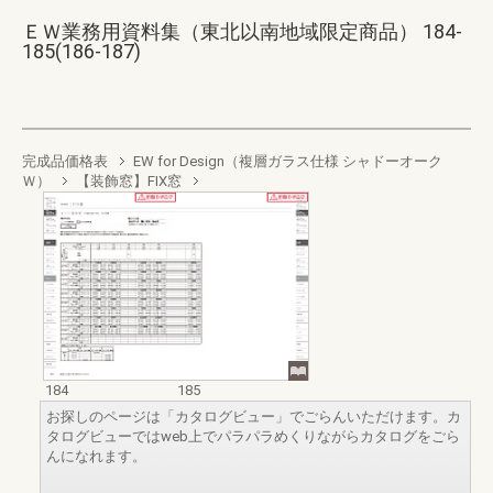
ＥＷ業務用資料集（東北以南地域限定商品） 184-
185(186-187)
完成品価格表
EW for Design（複層ガラス仕様 シャドーオーク
Ｗ）
【装飾窓】FIX窓
184
185
お探しのページは「カタログビュー」でごらんいただけます。カ
タログビューではweb上でパラパラめくりながらカタログをごら
んになれます。