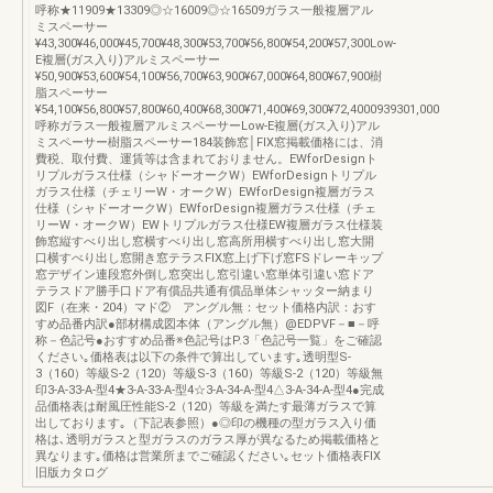
呼称★11909★13309◎☆16009◎☆16509ガラス一般複層アル
ミスペーサー
¥43,300¥46,000¥45,700¥48,300¥53,700¥56,800¥54,200¥57,300Low-
E複層(ガス入り)アルミスペーサー
¥50,900¥53,600¥54,100¥56,700¥63,900¥67,000¥64,800¥67,900樹
脂スペーサー
¥54,100¥56,800¥57,800¥60,400¥68,300¥71,400¥69,300¥72,4000939301,000
呼称ガラス一般複層アルミスペーサーLow-E複層(ガス入り)アル
ミスペーサー樹脂スペーサー184装飾窓│FIX窓掲載価格には、消
費税、取付費、運賃等は含まれておりません。EWforDesignト
リプルガラス仕様（シャドーオークW）EWforDesignトリプル
ガラス仕様（チェリーW・オークW）EWforDesign複層ガラス
仕様（シャドーオークW）EWforDesign複層ガラス仕様（チェ
リーW・オークW）EWトリプルガラス仕様EW複層ガラス仕様装
飾窓縦すべり出し窓横すべり出し窓高所用横すべり出し窓大開
口横すべり出し窓開き窓テラスFIX窓上げ下げ窓FSドレーキップ
窓デザイン連段窓外倒し窓突出し窓引違い窓単体引違い窓ドア
テラスドア勝手口ドア有償品共通有償品単体シャッター納まり
図F（在来・204）マド② アングル無：セット価格内訳：おす
すめ品番内訳●部材構成図本体（アングル無）@EDPVF－■－呼
称－色記号●おすすめ品番※色記号はP.3「色記号一覧」をご確認
ください｡価格表は以下の条件で算出しています｡透明型S-
3（160）等級S-2（120）等級S-3（160）等級S-2（120）等級無
印3-A-33-A-型4★3-A-33-A-型4☆3-A-34-A-型4△3-A-34-A-型4●完成
品価格表は耐風圧性能S-2（120）等級を満たす最薄ガラスで算
出しております｡（下記表参照）●◎印の機種の型ガラス入り価
格は､透明ガラスと型ガラスのガラス厚が異なるため掲載価格と
異なります｡価格は営業所までご確認ください｡セット価格表FIX
旧版カタログ